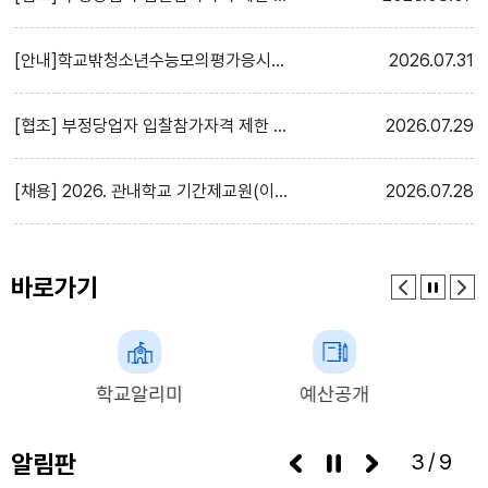
[안내]학교밖청소년수능모의평가응시료 지원
2026
07.31
[협조] 부정당업자 입찰참가자격 제한 처분 사전통지(청문실시통지) 공시송달 공고 게시
2026
07.29
[채용] 2026. 관내학교 기간제교원(이평초, 북면초병설) 채용 공고
2026
07.28
바로가기
예산공개
관내학교현황
알림판
3/9