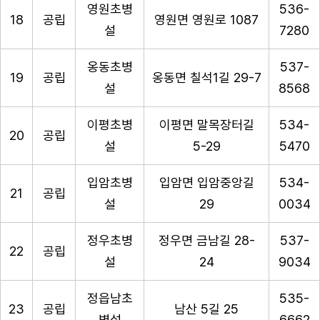
영원초병
536-
18
공립
영원면 영원로 1087
설
7280
옹동초병
537-
19
공립
옹동면 칠석1길 29-7
설
8568
이평초병
이평면 말목장터길
534-
20
공립
설
5-29
5470
입암초병
입암면 입암중앙길
534-
21
공립
설
29
0034
정우초병
정우면 금남길 28-
537-
22
공립
설
24
9034
정읍남초
535-
23
공립
남산 5길 25
병설
6662