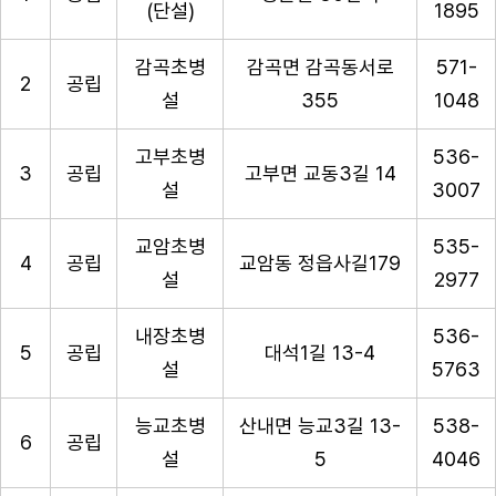
(단설)
1895
감곡초병
감곡면 감곡동서로
571-
2
공립
설
355
1048
고부초병
536-
3
공립
고부면 교동3길 14
설
3007
교암초병
535-
4
공립
교암동 정읍사길179
설
2977
내장초병
536-
5
공립
대석1길 13-4
설
5763
능교초병
산내면 능교3길 13-
538-
6
공립
설
5
4046