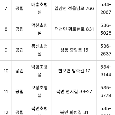
대흥초병
534-
7
공립
입암면 정읍남로 766
설
2067
덕천초병
536-
8
공립
덕천면 황토현로 831
설
5028
동신초병
536-
9
공립
상동 중앙로 15
설
2637
백암초병
534-
10
공립
칠보면 암축길 17
설
3144
보성초병
535-
11
공립
북면 연지길 38-27
설
6779
북면초병
535-
12
공립
북면 화평길 31