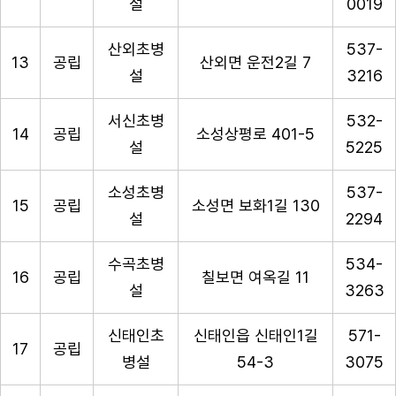
설
0019
산외초병
537-
13
공립
산외면 운전2길 7
설
3216
서신초병
532-
14
공립
소성상평로 401-5
설
5225
소성초병
537-
15
공립
소성면 보화1길 130
설
2294
수곡초병
534-
16
공립
칠보면 여옥길 11
설
3263
신태인초
신태인읍 신태인1길
571-
17
공립
병설
54-3
3075