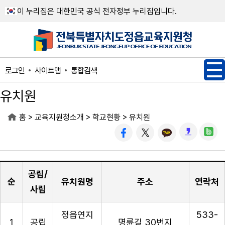
메인메뉴 바로가기
본문내용 바로가기
이 누리집은 대한민국 공식 전자정부 누리집입니다.
사이트맵
통합검색
로그인
유치원
>
>
>
홈
교육지원청소개
학교현황
유치원
공립/
순
유치원명
주소
연락처
사립
정읍연지
533-
1
공립
명륜길 30번지