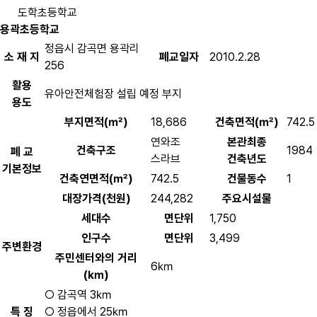
도학초등학교
용곽초등학교
정읍시 감곡면 용곽리
소 재 지
폐교일자
2010.2.28
256
활용
유아안전체험장 설립 예정 부지
용도
부지면적(㎡)
18,686
건축면적(㎡)
742.5
연와조
본관최종
건축구조
1984
폐 교
스라브
건축년도
기본정보
건축연면적(㎡)
742.5
건물동수
1
대장가격(천원)
244,282
주요시설물
세대수
면단위
1,750
인구수
면단위
3,499
주변환경
주민센터와의 거리
6㎞
(㎞)
○ 감곡역 3㎞
특 징
○ 정읍에서 25㎞