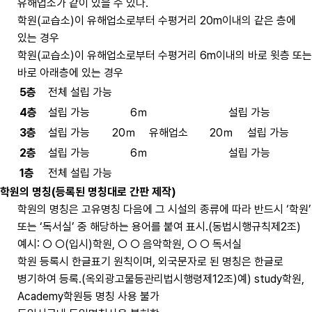
유해업소가 같이 있을 수 있다.
학원(교습소)이 유해업소로부터 수평거리 20m이내의 같은 층에
있는 경우
학원(교습소)이 유해업소로부터 수평거리 6m이내의 바로 윗층 또는
바로 아래층에 있는 경우
5층
전체 설립 가능
4층
설립 가능
6ｍ
설립 가능
3층
설립 가능
20ｍ
유해업소
20ｍ
설립 가능
2층
설립 가능
6ｍ
설립 가능
1층
전체 설립 가능
학원의 명칭(등록된 명칭대로 간판 제작)
학원의 명칭은 고유명칭 다음에 그 시설의 종류에 따라 반드시 ‘학원’
또는 ‘독서실’ 중 해당하는 용어를 붙여 표시.(동법시행규칙제2조)
예시: ○ ○(입시)학원, ○ ○ 음악학원, ○ ○ 독서실
학원 등록시 한글표기 원칙이며, 외국문자로 된 명칭은 한글로
병기하여 등록.(옥외광고물등관리법시행령제12조)예) study학원,
Academy학원등 명칭 사용 불가