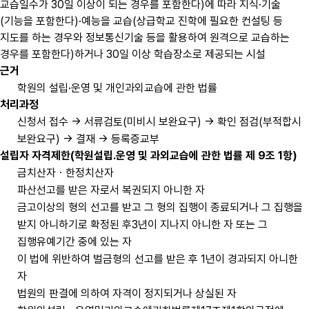
교습일수가 30일 이상이 되는 경우를 포함한다)에 따라 지식·기술
(기능을 포함한다)·예능을 교습(상급학교 진학에 필요한 컨설팅 등
지도를 하는 경우와 정보통신기술 등을 활용하여 원격으로 교습하는
경우를 포함한다)하거나 30일 이상 학습장소로 제공되는 시설
근거
학원의 설립·운영 및 개인과외교습에 관한 법률
처리과정
신청서 접수 → 서류검토(미비시 보완요구) → 확인 점검(부적합시
보완요구) → 결재 → 등록증교부
설립자 자격제한(학원설립.운영 및 과외교습에 관한 법률 제 9조 1항)
금치산자ㆍ한정치산자
파산선고를 받은 자로서 복권되지 아니한 자
금고이상의 형의 선고를 받고 그 형의 집행이 종료되거나 그 집행을
받지 아니하기로 확정된 후3년이 지나지 아니한 자 또는 그
집행유예기간 중에 있는 자
이 법에 위반하여 벌금형의 선고를 받은 후 1년이 경과되지 아니한
자
법원의 판결에 의하여 자격이 정지되거나 상실된 자