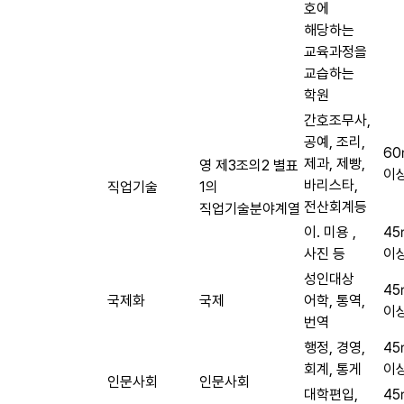
호에
해당하는
교육과정을
교습하는
학원
간호조무사,
공예, 조리,
6
제과, 제빵,
영 제3조의2 별표
이
바리스타,
직업기술
1의
전산회계등
직업기술분야계열
이. 미용 ,
4
사진 등
이
성인대상
4
국제화
국제
어학, 통역,
이
번역
행정, 경영,
4
회계, 통게
이
인문사회
인문사회
대학편입,
4