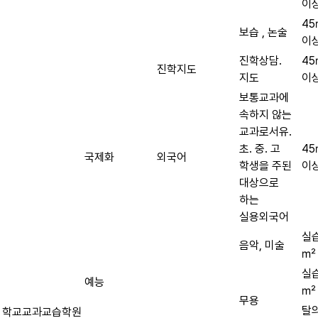
이
4
보습 , 논술
이
진학상담.
4
진학지도
지도
이
보통교과에
속하지 않는
교과로서유.
초. 중. 고
4
국제화
외국어
학생을 주된
이
대상으로
하는
실용외국어
실습
음악, 미술
㎡
실습
예능
㎡
무용
탈의
학교교과교습학원