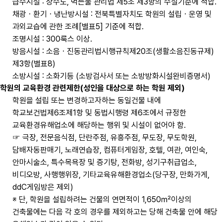
급수시설 : 상수도, 먹는물 관리법 제5조 제3항의 수질기준에 적합.
채광ㆍ환기ㆍ냉난방시설 : 전북특별자치도 학원의 설립ㆍ운영 및
과외교습에 관한 조례[별표5] 기준에 적합.
조명시설 : 300룩스 이상.
방음시설 : 소음ㆍ진동관리법시행규칙제20조(생활소음진동규제)
제3항(별표8)
소방시설 : 소화기등 (소방검사서 또는 소방방화시설완비증명서)
학원의 교육환경 관련제한(성인을 대상으로 하는 학원 제외)
학원을 설립 또는 변경하고자하는 동일건물 내에
학교보건법제6조제1항 및 동법시행령 제6조에서 규정한
교육환경유해업소에 해당하는 행위 및 시설이 없어야 함.
☞ 극장, 전문음식점, 단란주점, 유흥주점, 무도장, 무도학원,
담배자동판매기, 노래연습장, 컴퓨터게임장, 호텔, 여관, 여인숙,
안마시술소, 특수목욕장 및 증기탕, 전화방, 성기구취급업소,
비디오방, 사행행위장, 기타교육유해환경업소(당구장, 만화가게,
ddC게임방은 제외)
※ 단, 학원을 설립하려는 건물의 연면적이 1,650㎡이상의
건축물에는 다음 각 호의 경우를 제외하고는 당해 건축물 안에 해당