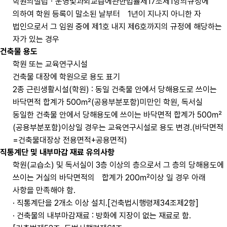
학원의설립ㆍ운영및과외교습에관한법률제17조제1항의규정에
의하여 학원 등록이 말소된 날부터 1년이 지나지 아니한 자
법인으로서 그 임원 중에 제1호 내지 제6호까지의 규정에 해당하는
자가 있는 경우
건축물 용도
학원 또는 교육연구시설
건축물 대장에 학원으로 용도 표기
2종 근린생활시설(학원) : 동일 건축물 안에서 당해용도로 쓰이는
바닥면적 합계가 500㎡(공용부분포함)미만인 학원, 독서실
동일한 건축물 안에서 당해용도에 쓰이는 바닥면적 합계가 500㎡
(공용부분포함)이상일 경우는 교육연구시설로 용도 변경.(바닥면적
=건축물대장상 전용면적+공용면적)
직통계단 및 내부마감 재료 유의사항
학원(교습소) 및 독서실이 3층 이상의 층으로서 그 층의 당해용도에
쓰이는 거실의 바닥면적의 합계가 200㎡이상 일 경우 아래
사항을 만족해야 함.
· 직통계단을 2개소 이상 설치.[건축법시행령제34조제2항]
· 건축물의 내부마감재료 : 방화에 지장이 없는 재료로 함.