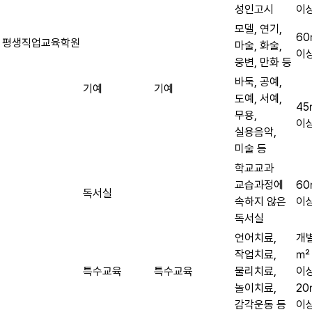
성인고시
이
모델, 연기,
6
평생직업교육학원
마술, 화술,
이
웅변, 만화 등
바둑, 공예,
기예
기예
도예, 서예,
4
무용,
이
실용음악,
미술 등
학교교과
교습과정에
6
독서실
속하지 않은
이
독서실
언어치료,
개별
작업치료,
㎡
특수교육
특수교육
물리치료,
이
놀이치료,
2
감각운동 등
이