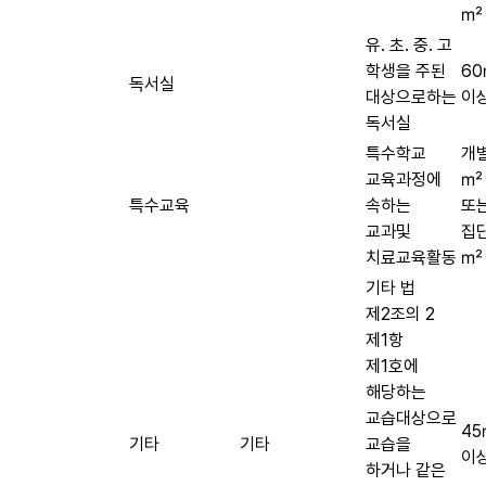
㎡
유. 초. 중. 고
학생을 주된
6
독서실
대상으로하는
이
독서실
특수학교
개별
교육과정에
㎡
특수교육
속하는
또
교과및
집단
치료교육활동
㎡
기타 법
제2조의 2
제1항
제1호에
해당하는
교습대상으로
4
기타
기타
교습을
이
하거나 같은