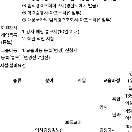
⑤ 범죄경력조회회보서(경찰서에서 발급)
⑥ 학력증명서(아포스티유 첨부)
⑦ 대상국가의 범죄경력조회서(아포스티유 첨부)
학원강사
1. 강사 해임 통보서(10일 이내)
해임등록
2. 학원 직인 지참
(통보)
교습비등
1. 교습비등 등록(변경) 신청서.
등록(통보)
(변경전 7일전)
시설·설비요건
종류
분야
계열
교습과정
(
실
13
종합
이
입시
4
단과
이
보통교과
4
입시검정및보습
검정고시