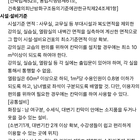
[건축법제52조, 동법시행령제61조,
건축물의피난방화구조등의기준에관한규칙제24조제1항]
시설·설비기준
시설기준 면적 : 사무실, 교무실 등 부대시설과 복도면적을 제외한
강의실, 실습실, 열람실의 내벽간 면적을 실측하여 계산한 면적으로
그 합이 시설·설비요건표의 최소기준면적 이상 확보.
강의실은 교습의 편의를 위하여 칸막이를 설치할 경우에는 최소 10
㎡이상이 되도록 하여야 한다.
강의실, 실습실, 열람실 등 각 실에는 출입문이 있어야 하며, 각 실을
통해서 통행할 수 없음.
열람실은 60㎡ 이상으로 하되, 1㎡당 수용인원이 0.8명 이하가
되도록 하고, 남녀별로 좌석이 구분되도록 배열할 것. 다만, 이용자의
편의를 위하여 필요한 경우에는 칸막이를 하여 사용할 수 있다.
[공통설비]
화장실 : 남 여구분, 수세식, 대변기 칸막이 안에는 소지품을 두거나
옷을 걸수 있는 설비.
(소변기1개, 대변기칸 2개 이상 확보, 수강생들이 쉽고 편리하게
이용할 수 있는 곳에 위치)