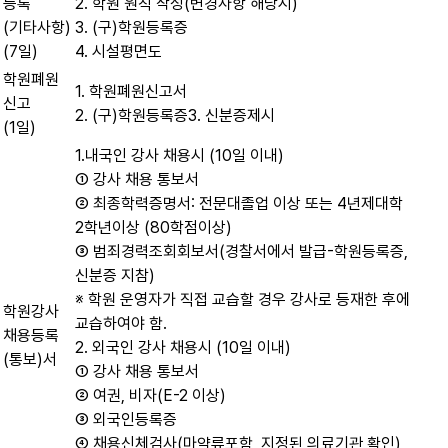
등록
2. 학원 원칙 작성(변경사항 해당시)
(기타사항)
3. (구)학원등록증
(7일)
4. 시설평면도
학원폐원
1. 학원폐원신고서
신고
2. (구)학원등록증3. 신분증제시
(1일)
1.내국인 강사 채용시 (10일 이내)
① 강사 채용 통보서
② 최종학력증명서: 전문대졸업 이상 또는 4년제대학
2학년이상 (80학점이상)
③ 범죄경력조회회보서(경찰서에서 발급-학원등록증,
신분증 지참)
※ 학원 운영자가 직접 교습할 경우 강사로 등재한 후에
학원강사
교습하여야 함.
채용등록
2. 외국인 강사 채용시 (10일 이내)
(통보)서
① 강사 채용 통보서
② 여권, 비자(E-2 이상)
③ 외국인등록증
④ 채용신체검사(마약류포함, 지정된 의료기관 확인)