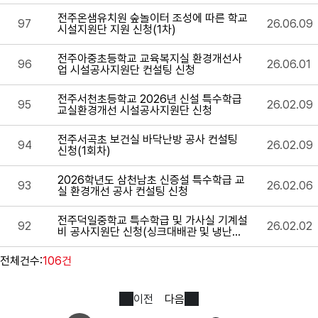
전주온샘유치원 숲놀이터 조성에 따른 학교
97
26.06.09
시설지원단 지원 신청(1차)
전주아중초등학교 교육복지실 환경개선사
96
26.06.01
업 시설공사지원단 컨설팅 신청
전주서천초등학교 2026년 신설 특수학급
95
26.02.09
교실환경개선 시설공사지원단 신청
전주서곡초 보건실 바닥난방 공사 컨설팅
94
26.02.09
신청(1회차)
2026학년도 삼천남초 신증설 특수학급 교
93
26.02.06
실 환경개선 공사 컨설팅 신청
전주덕일중학교 특수학급 및 가사실 기계설
92
26.02.02
비 공사지원단 신청(싱크대배관 및 냉난방
기 설치)
전체건수:
106건
이전
다음