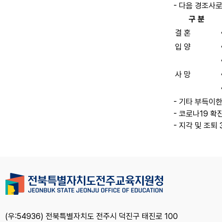
- 다음 경조사
구 분
결 혼
입 양
사 망
- 기타 부득이
- 코로나19 확
- 지각 및 조퇴
(우:54936) 전북특별자치도 전주시 덕진구 태진로 100