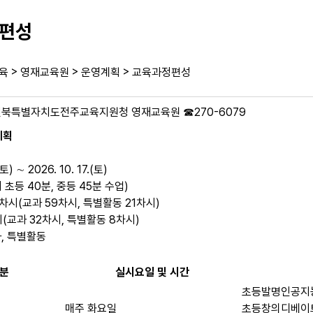
편성
>
>
>
육
영재교육원
운영계획
교육과정편성
 전북특별자치도전주교육지원청 영재교육원 ☎270-6079
계획
(토) ∼ 2026. 10. 17.(토)
 초등 40분, 중등 45분 수업)
80차시(교과 59차시, 특별활동 21차시)
시(교과 32차시, 특별활동 8차시)
과, 특별활동
 분
실시요일 및 시간
초등발명인공지능
매주 화요일
초등창의디베이트