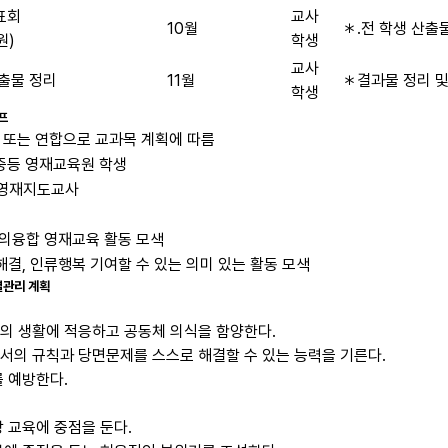
표회
교사
10월
＊․전 학생 산출
원)
학생
교사
산출물 정리
11월
＊결과물 정리 및
학생
프
반별 또는 연합으로 교과목 계획에 따름
, 중등 영재교육원 학생
 영재지도교사
창의융합 영재교육 활동 모색
해결, 인류행복 기여할 수 있는 의미 있는 활동 모색
결관리 계획
 생활에 적응하고 공동체 의식을 함양한다.
의 규칙과 당면문제를 스스로 해결할 수 있는 능력을 기른다.
 예방한다.
 교육에 중점을 둔다.