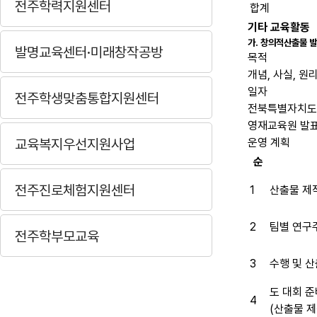
전주학력지원센터
합계
기타 교육활동
가. 창의적산출물 
발명교육센터·미래창작공방
목적
개념, 사실, 
일자
전주학생맞춤통합지원센터
전북특별자치도발표대
영재교육원 발표회 :
교육복지우선지원사업
운영 계획
순
전주진로체험지원센터
1
산출물 제
2
팀별 연구
전주학부모교육
3
수행 및 
도 대회 준
4
(산출물 제