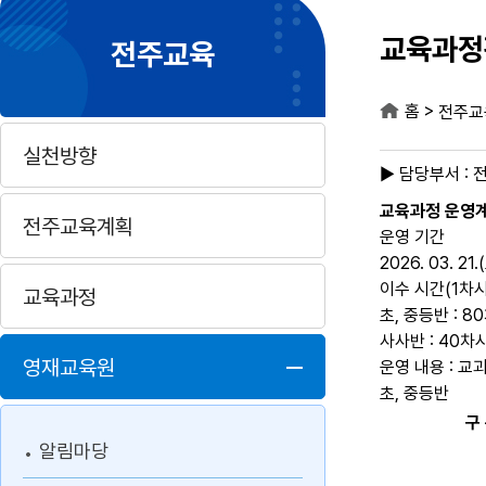
교육과정
전주교육
>
홈
전주교
실천방향
▶ 담당부서 :
교육과정 운영
전주교육계획
운영 기간
2026. 03. 21.
이수 시간(1차시
교육과정
초, 중등반 : 
사사반 : 40차
영재교육원
운영 내용 : 교
초, 중등반
구
알림마당