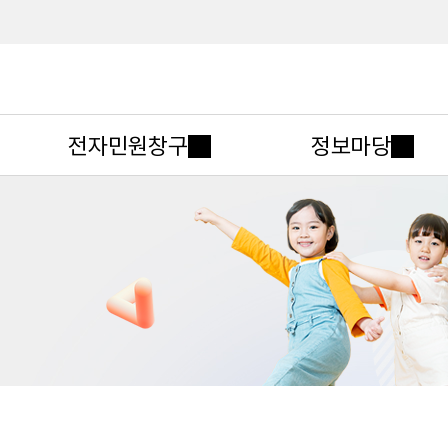
메인메뉴 바로가기
본문내용 바로가기
전자민원창구
정보마당