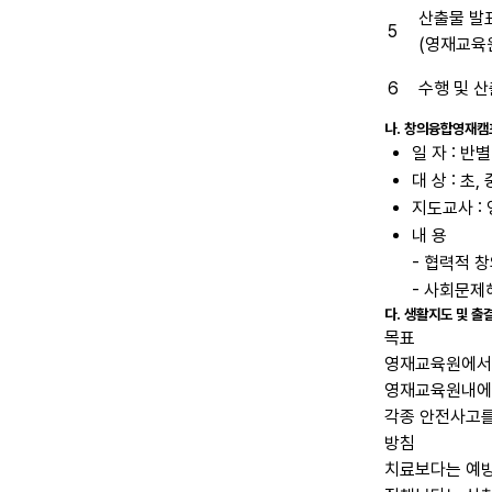
산출물 발
5
(영재교육
6
수행 및 
나. 창의융합영재캠
일 자 : 
대 상 : 초
지도교사 :
내 용
- 협력적 
- 사회문제
다. 생활지도 및 출
목표
영재교육원에서의
영재교육원내에서
각종 안전사고를
방침
치료보다는 예방