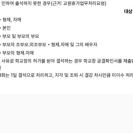
로 인하여 출석하지 못한 경우(근거: 교원휴가업무처리요령)
대상
◦ 형제, 자매
◦ 본인
◦ 부모 및 부모의 부모
◦ 부모의 조부모․외조부모 ◦ 형제․자매 및 그의 배우자
◦ 부모의 형제․자매
한 사유로 학교장의 허가를 받아 결석하는 경우 학교장 공결확인서를 제출
진
 3회는 1일 결석으로 처리하고, 지각 및 조퇴 시 결강 차시만큼 미이수 처