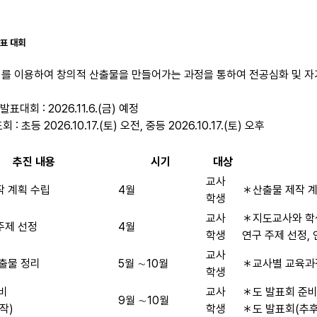
발표 대회
원리를 이용하여 창의적 산출물을 만들어가는 과정을 통하여 전공심화 및 
회 : 2026.11.6.(금) 예정
 초등 2026.10.17.(토) 오전, 중등 2026.10.17.(토) 오후
추진 내용
시기
대상
교사
작 계획 수립
4월
＊산출물 제작 계
학생
교사
＊지도교사와 학
주제 선정
4월
학생
연구 주제 선정,
교사
산출물 정리
5월 ∼10월
＊교사별 교육과정
학생
비
교사
＊도 발표회 준비
9월 ∼10월
작)
학생
＊도 발표회(추후