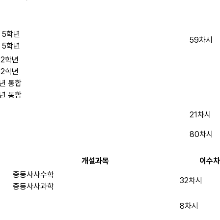
 5학년
59차시
 5학년
 2학년
 2학년
년 통합
년 통합
21차시
80차시
개설과목
이수차
중등사사수학
32차시
중등사사과학
8차시