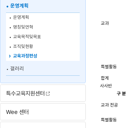
운영계획
운영계획
교과
명칭및연혁
교육목적및목표
조직및현황
교육과정편성
특별활동
갤러리
합계
사사반
특수교육지원센터
구 분
교과 전공
Wee 센터
특별활동