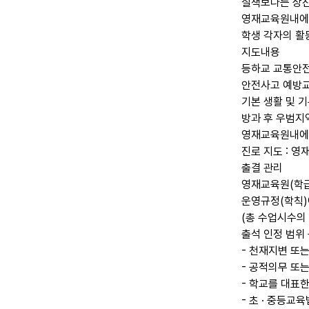
질책보다는 상찬
영재교육원내에서
학생 각자의 활
지도내용
등하교 교통안전 
안전사고 예방교
기본 생활 및 기
방과 후 우범지
영재교육원내에서
진로 지도 : 
출결 관리
영재교육원(학급
운영규정(학칙)
(총 수업시수의
출석 인정 범위
- 천재지변 또
- 공적의무 또
- 학교를 대표한
- 초 · 중등교