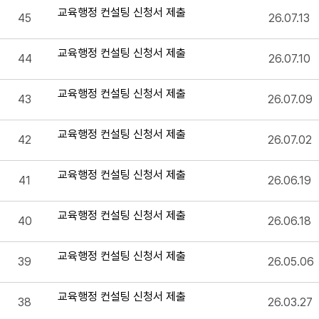
교육행정 컨설팅 신청서 제출
45
26.07.13
교육행정 컨설팅 신청서 제출
44
26.07.10
교육행정 컨설팅 신청서 제출
43
26.07.09
교육행정 컨설팅 신청서 제출
42
26.07.02
교육행정 컨설팅 신청서 제출
41
26.06.19
교육행정 컨설팅 신청서 제출
40
26.06.18
교육행정 컨설팅 신청서 제출
39
26.05.06
교육행정 컨설팅 신청서 제출
38
26.03.27