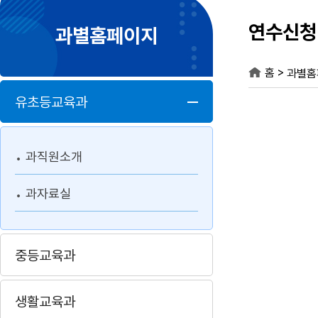
연수신청
과별홈페이지
>
홈
과별홈
유초등교육과
과직원소개
과자료실
중등교육과
생활교육과