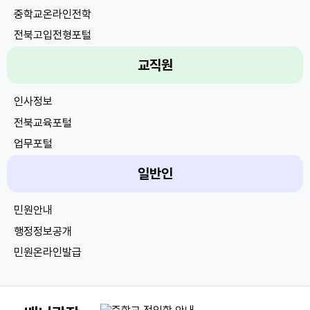
중학교온라인전학
전북고입전형포털
전북학부모지원센터
교직원
취업지원센터
학생인권교육센터
인사정보
전북e학습터
전북교육포털
전북교육기부
업무포털
유아학비지원시스템
맞춤형복지포털
일반인
나이스대국민서비스
EVPN
전북법무행정
민원안내
전자서명인증센터
행정정보공개
교사학습공동체
민원온라인발급
학교업무지원센터
신고센터
채용정보