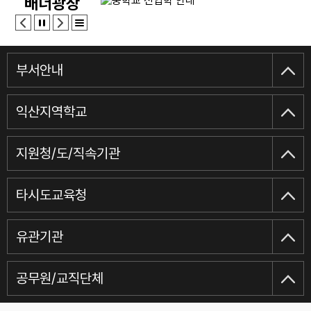
배너광장
유치원알리미
기간제교사인력풀
학교알리미
스승찾기
부서안내
교육환경보호구역
익산지역학교
지원청/도/직속기관
타시도교육청
유관기관
공무원/교직단체