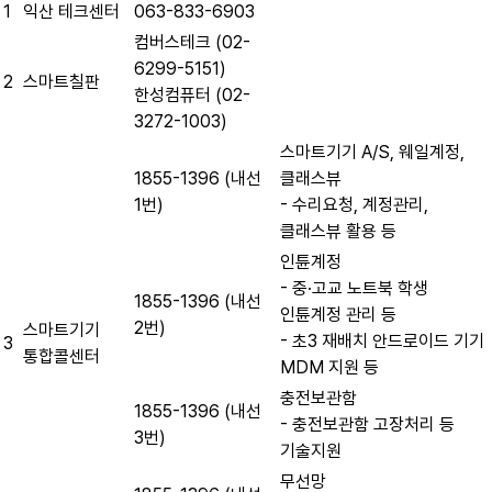
1
익산 테크센터
063-833-6903
컴버스테크 (02-
6299-5151)
2
스마트칠판
한성컴퓨터 (02-
3272-1003)
스마트기기 A/S, 웨일계정,
1855-1396 (내선
클래스뷰
1번)
- 수리요청, 계정관리,
클래스뷰 활용 등
인튠계정
- 중·고교 노트북 학생
1855-1396 (내선
인튠계정 관리 등
2번)
스마트기기
- 초3 재배치 안드로이드 기기
3
통합콜센터
MDM 지원 등
충전보관함
1855-1396 (내선
- 충전보관함 고장처리 등
3번)
기술지원
무선망