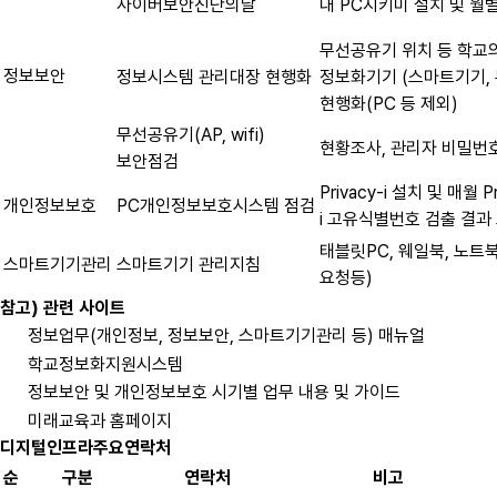
사이버보안진단의날
내 PC지키미 설치 및 월
무선공유기 위치 등 학교
정보보안
정보시스템 관리대장 현행화
정보화기기 (스마트기기, 
현행화(PC 등 제외)
무선공유기(AP, wifi)
현황조사, 관리자 비밀번호
보안점검
Privacy-i 설치 및 매월 Pr
개인정보보호
PC개인정보보호시스템 점검
i 고유식별번호 검출 결과
태블릿PC, 웨일북, 노트
스마트기기관리
스마트기기 관리지침
요청등)
참고) 관련 사이트
정보업무(개인정보, 정보보안, 스마트기기관리 등) 매뉴얼
학교정보화지원시스템
정보보안 및 개인정보보호 시기별 업무 내용 및 가이드
미래교육과 홈페이지
디지털인프라주요연락처
순
구분
연락처
비고