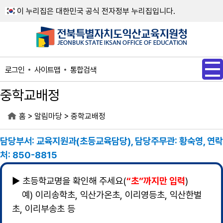
메인메뉴 바로가기
본문내용 바로가기
이 누리집은 대한민국 공식 전자정부 누리집입니다.
사이트맵
통합검색
로그인
중학교배정
>
>
홈
알림마당
중학교배정
담당부서: 교육지원과(초등교육담당), 담당주무관: 황숙영, 연락
처: 850-8815
▶ 초등학교명을 확인해 주세요(
“초”까지만 입력
)
예) 이리송학초, 익산가온초, 이리영등초, 익산한벌
초, 이리부송초 등