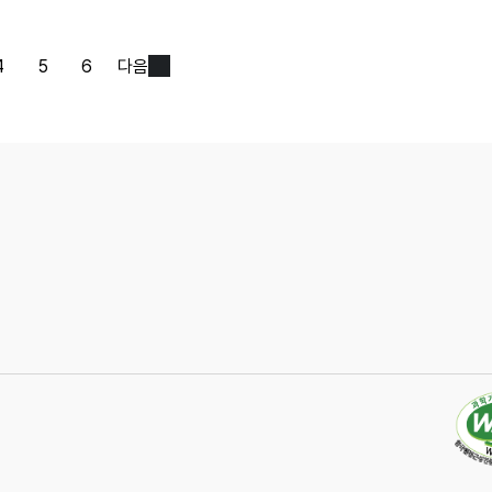
4
5
6
다음