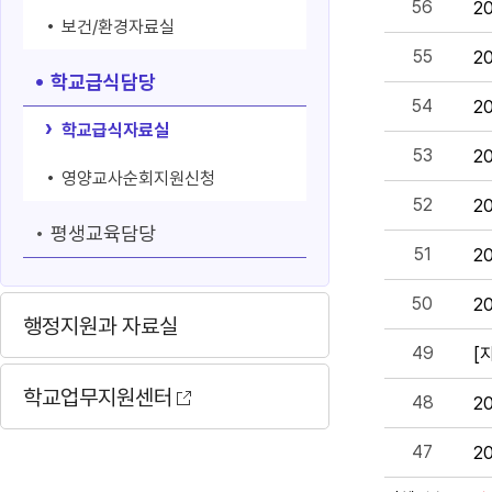
56
2
보건/환경자료실
55
2
학교급식담당
54
2
학교급식자료실
53
2
영양교사순회지원신청
52
2
평생교육담당
51
2
50
2
행정지원과 자료실
49
[
학교업무지원센터
48
2
47
2