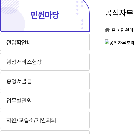
공직자부
민원마당
>
홈
민원마
전입학안내
행정서비스헌장
증명서발급
업무별민원
학원/교습소/개인과외