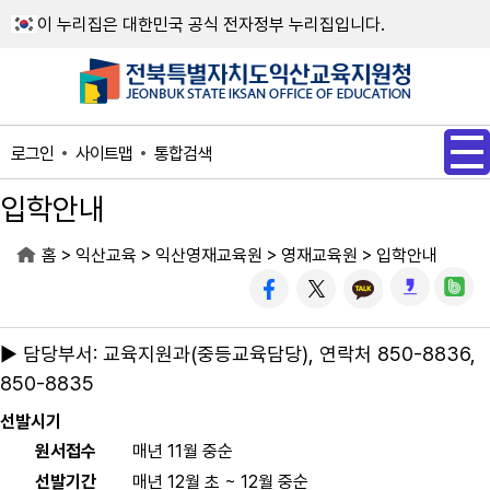
메인메뉴 바로가기
본문내용 바로가기
이 누리집은 대한민국 공식 전자정부 누리집입니다.
사이트맵
통합검색
로그인
입학안내
>
>
>
>
홈
익산교육
익산영재교육원
영재교육원
입학안내
▶ 담당부서: 교육지원과(중등교육담당), 연락처 850-8836,
850-8835
선발시기
원서접수
매년 11월 중순
선발기간
매년 12월 초 ~ 12월 중순