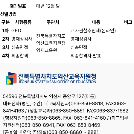
결과발표
매년 12월 말
선발방법
구분
시험종류
주관처
내용
비고
1차
GED
교사관찰추천제(온라인)
전북특별자치도
2차
영재성검사
영재성검사
익산교육지원청
3차
심층면접
심층면접
영재교육원
4차
최종합격
최종합격자 발표
54596 전북특별자치도 익산시 중앙로 127(마동)
대표전화(평일, 주간) : (교육지원과)063-850-8818, FAX:063-
841-4163 / (생활교육과)063-850-8851, FAX:063-837-1682
(행정지원과)063-850-8865, FAX: 063-841-4160 / (학교업무
지원센터)063-850-8941, FAX: 063-853-8469
[공휴일, 야간]: (당직실)063-850-8880 ~ 8881