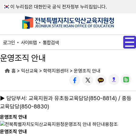
메인메뉴 바로가기
본문내용 바로가기
이 누리집은 대한민국 공식 전자정부 누리집입니다.
사이트맵
통합검색
로그인
운영조직 안내
>
>
>
홈
익산교육
학력지원센터
운영조직 안내
▶ 담당부서: 교육지원과 유초등교육담당(850-8814) / 중등
교육담당(850-8830)
운영조직 안내
운영조직 안내