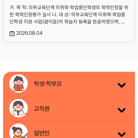
가. 목 적: 의무교육단계 미취학·학업중단학생의 학력인정을 위
한 학력인정평가 실시 나. 대 상: 의무교육단계 미취학·학업중
단학생 지원 사업(꿈이음)의 학습자 등록을 완료하였으며, 학
력인정 기준 시수를 충족한 자 다. 방 법: 학력인정평가
2026
08.04
위원회에서 학력인정 평가기준에 의거하여 별도로 평가함 라.
기 간 - 안내문 게시: 2026.08.03.(월)∼2026.08.24.(월)
- 사전 컨설팅 신청: 2026.08.04.(화)∼2026.08.11.(화)
13:00까지 ※ 꿈이음 사업 홈페이지(www.educerti.or.kr)
를 통해 안내문 게시 및 컨설팅 신청 - 서류 접수(우편):
2026.08.18.(화)∼2026.08.24.(월)까지 마. 접수방법 및 접
수처 1) 접수방법: 신청서 및 제반서류를 우편으로 접수 2)
학생·학부모
접 수 처 - 우편 접수: (27873) 충청북도 진천군 덕산읍 교
학로 7 한국교육개발원 417호 디지털교육지원
센터 꿈이음팀 학력인정평가 담당자 앞 ※ 자세한 내용은
[붙임1] 하반기 학력인정평가(제18차) 시행 공고 안내문 참조
교직원
바. 문 의: 한국교육개발원 디지털교육지원센터 꿈이음팀
학력인정평가 담당자(043-530-9716,
eung5@kedi.re.kr)
일반인