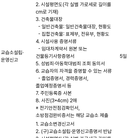
2. 시설평면도(각 실별 가로세로 길이를
cm로 기재)
3. 건축물대장
- 일반건축물: 일반건축물대장, 현황도
- 집합건축물: 표제부, 전유부, 현황도
4. 시설사용 증명서류
- 임대차계약서 원본 또는
교습소설립·
건물등기사항증명서
5일
운영신고
5. 성범죄·아동학대범죄 조회 동의서
6. 교습자의 자격을 증명할 수 있는 서류
- 졸업증명서, 경력증명서,
졸업예정증명서 등
7. 주민등록증 사본
8. 사진(3*4cm) 2매
※ 전기안전점검확인서,
소방점검완비증서는 해당 교습소 제출
1. 교습소변경신고서
2. (구)교습소설립·운영신고증명서 반납