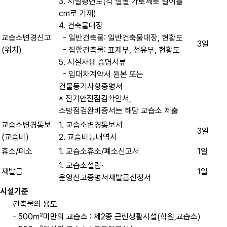
3. 시설평면도(각 실별 가로세로 길이를
cm로 기재)
4. 건축물대장
교습소변경신고
- 일반건축물: 일반건축물대장, 현황도
3일
(위치)
- 집합건축물: 표제부, 전유부, 현황도
5. 시설사용 증명서류
- 임대차계약서 원본 또는
건물등기사항증명서
※ 전기안전점검확인서,
소방점검완비증서는 해당 교습소 제출
교습소변경통보
1. 교습소변경통보서
3일
(교습비)
2. 교습비등내역서
휴소/폐소
1. 교습소휴소/폐소신고서
1일
1. 교습소설립·
재발급
1일
운영신고증명서재발급신청서
시설기준
건축물의 용도
- 500㎡미만의 교습소 : 제2종 근린생활시설(학원,교습소)