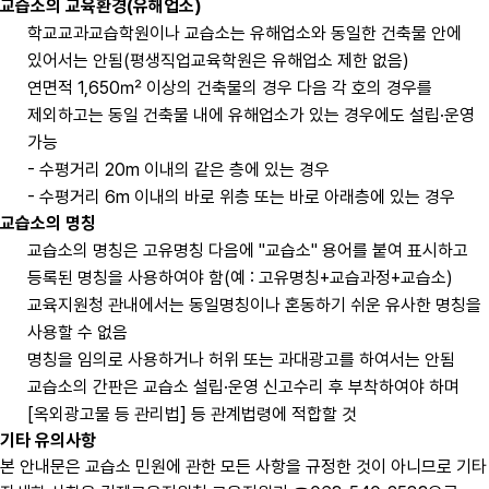
교습소의 교육환경(유해업소)
학교교과교습학원이나 교습소는 유해업소와 동일한 건축물 안에
있어서는 안됨(평생직업교육학원은 유해업소 제한 없음)
연면적 1,650㎡ 이상의 건축물의 경우 다음 각 호의 경우를
제외하고는 동일 건축물 내에 유해업소가 있는 경우에도 설립·운영
가능
- 수평거리 20m 이내의 같은 층에 있는 경우
- 수평거리 6m 이내의 바로 위층 또는 바로 아래층에 있는 경우
교습소의 명칭
교습소의 명칭은 고유명칭 다음에 "교습소" 용어를 붙여 표시하고
등록된 명칭을 사용하여야 함(예 : 고유명칭+교습과정+교습소)
교육지원청 관내에서는 동일명칭이나 혼동하기 쉬운 유사한 명칭을
사용할 수 없음
명칭을 임의로 사용하거나 허위 또는 과대광고를 하여서는 안됨
교습소의 간판은 교습소 설립·운영 신고수리 후 부착하여야 하며
[옥외광고물 등 관리법] 등 관계법령에 적합할 것
기타 유의사항
본 안내문은 교습소 민원에 관한 모든 사항을 규정한 것이 아니므로 기타