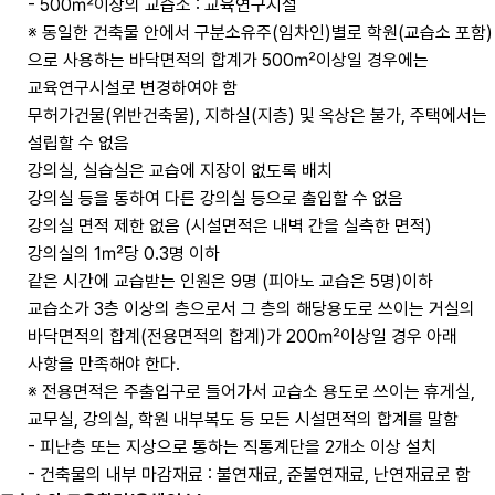
- 500㎡이상의 교습소 : 교육연구시설
※ 동일한 건축물 안에서 구분소유주(임차인)별로 학원(교습소 포함)
으로 사용하는 바닥면적의 합계가 500㎡이상일 경우에는
교육연구시설로 변경하여야 함
무허가건물(위반건축물), 지하실(지층) 및 옥상은 불가, 주택에서는
설립할 수 없음
강의실, 실습실은 교습에 지장이 없도록 배치
강의실 등을 통하여 다른 강의실 등으로 출입할 수 없음
강의실 면적 제한 없음 (시설면적은 내벽 간을 실측한 면적)
강의실의 1㎡당 0.3명 이하
같은 시간에 교습받는 인원은 9명 (피아노 교습은 5명)이하
교습소가 3층 이상의 층으로서 그 층의 해당용도로 쓰이는 거실의
바닥면적의 합계(전용면적의 합계)가 200㎡이상일 경우 아래
사항을 만족해야 한다.
※ 전용면적은 주출입구로 들어가서 교습소 용도로 쓰이는 휴게실,
교무실, 강의실, 학원 내부복도 등 모든 시설면적의 합계를 말함
- 피난층 또는 지상으로 통하는 직통계단을 2개소 이상 설치
- 건축물의 내부 마감재료 : 불연재료, 준불연재료, 난연재료로 함