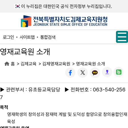
메인메뉴 바로가기
본문내용 바로가기
이 누리집은 대한민국 공식 전자정부 누리집입니다.
사이트맵
통합검색
로그인
영재교육원 소개
>
>
>
홈
김제교육
김제영재교육원
영재교육원 소개
▶ 관련부서 : 유초등교육담당 ▶ 전화번호 : 063-540-256
7
목적
영재학생의 창의성과 잠재력 계발 및 도덕성 함양으로 창의융합인재
육성