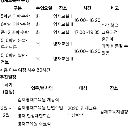
영재교육원 운영
구분
수업요일
장소
시간
비고
5학년 과학·수학
화
영재교실Ⅱ
16:00~18:20
6학년 과학·수학
화
영재교실Ⅲ
* 각 학급
중1,2 과학·수학
화
영재교실Ⅰ
17:00~19:35
교육과정
운영에
5, 6학년 논술·
목
영재교실Ⅱ
따라 변동될 수
독서토론
16:00~18:20
있음
5, 6학년 발명·
목
영재교실Ⅲ
정보
※ 총 이수 예정 시수 80시간
추진일정
시기
업무/행사명
대상
장소
(월일)
김제영재교육원 개강식
김제영재교육원 반별수업
3월 ~
2026. 영재교육
김제교육지원청
12월
대상학생
영재 현장체험학습
영재교육원 수료식