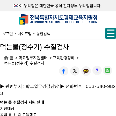
메인메뉴 바로가기
본문내용 바로가기
이 누리집은 대한민국 공식 전자정부 누리집입니다.
사이트맵
통합검색
로그인
먹는물(정수기) 수질검사
>
>
>
홈
학교업무지원센터
교육환경정비
먹는물(정수기) 수질검사
▶ 관련부서 : 학교업무경감담당 ▶ 전화번호 : 063-540-982
3
먹는 물 수질검사 지원 안내
지원대상
공립 유,초,중,고등학교