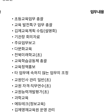
급
업무내용
◦ 초등교육업무 총괄
◦ 교육 발전특구 업무 총괄
◦ 김제교육계획 수립(설명회)
◦ 기관장 회의자료
◦ 주요업무보고
)
◦ 다문화교육
◦ 전북미래학교(초)
◦ 교육학습공동체 총괄
◦ 교육정책홍보
◦ 타 업무에 속하지 않는 업무의 조정
◦ 교원인사 관리 일반(초)
◦ 교원 자격·직무연수(초)
◦ 교원능력개발평가(초)
◦ 과학교육
◦ 에듀테크(정보교육)
◦ 김제영재교육원 운영 관리