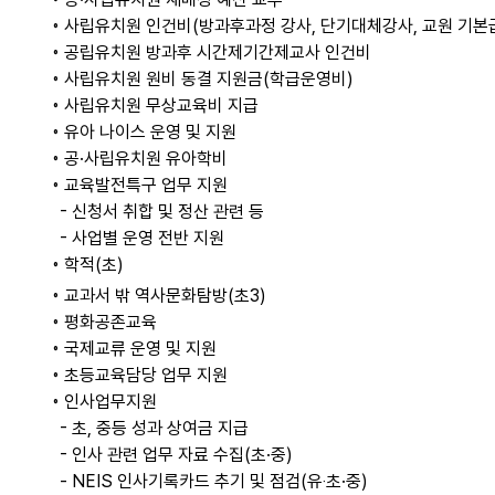
◦ 사립유치원 인건비(방과후과정 강사, 단기대체강사, 교원 기본급
◦ 공립유치원 방과후 시간제기간제교사 인건비
◦ 사립유치원 원비 동결 지원금(학급운영비)
◦ 사립유치원 무상교육비 지급
◦ 유아 나이스 운영 및 지원
◦ 공·사립유치원 유아학비
◦ 교육발전특구 업무 지원
- 신청서 취합 및 정산 관련 등
- 사업별 운영 전반 지원
◦ 학적(초)
◦ 교과서 밖 역사문화탐방(초3)
◦ 평화공존교육
◦ 국제교류 운영 및 지원
◦ 초등교육담당 업무 지원
◦ 인사업무지원
- 초, 중등 성과 상여금 지급
- 인사 관련 업무 자료 수집(초·중)
- NEIS 인사기록카드 추기 및 점검(유‧초·중)