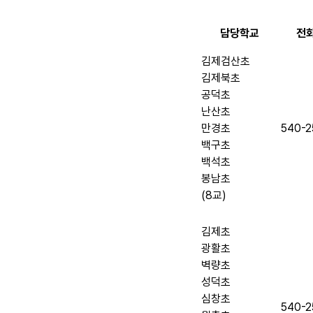
담당학교
전
김제검산초
김제북초
공덕초
난산초
만경초
540-2
백구초
백석초
봉남초
(8교)
김제초
광활초
벽량초
성덕초
심창초
540-2