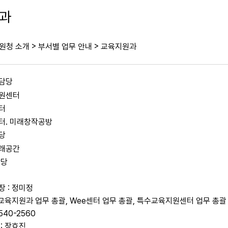
과
>
>
원청 소개
부서별 업무 안내
교육지원과
담당
원센터
터
터․ 미래창작공방
당
래공간
담당
 : 정미정
 교육지원과 업무 총괄, Wee센터 업무 총괄, 특수교육지원센터 업무 총괄
540-2560
: 장효진