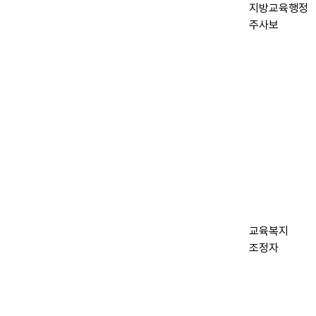
지방교육행정
주사보
교육복지
조정자