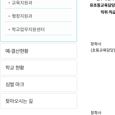
교육지원과
유초등교육담당
직위·직
행정지원과
학교업무지원센터
장학사
(초등교육담당
예·결산현황
학교 현황
심벌 마크
찾아오시는 길
장학사