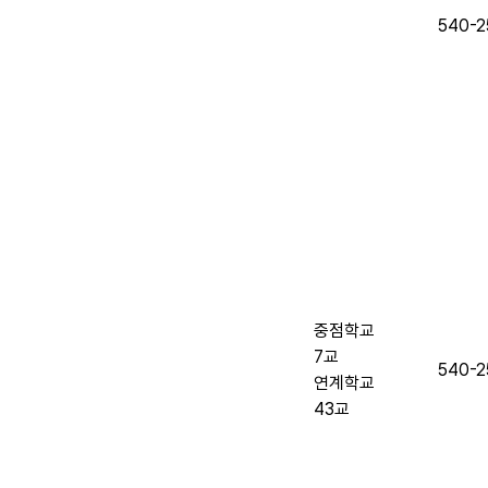
540-2
중점학교
7교
540-2
연계학교
43교