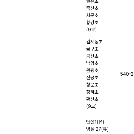
월촌초
죽산초
치문초
황강초
(9교)
김제동초
금구초
금산초
남양초
원평초
540-2
진봉초
청운초
청하초
황산초
(9교)
단설1(유)
병설 27(유)