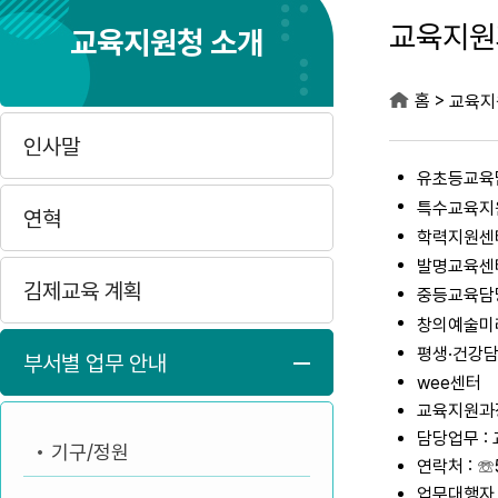
교육지원
교육지원청 소개
>
홈
교육지
인사말
유초등교육
특수교육지
연혁
학력지원센
발명교육센
김제교육 계획
중등교육담
창의예술미
평생·건강
부서별 업무 안내
wee센터
교육지원과장
담당업무 :
기구/정원
연락처 : ☏
업무대행자 