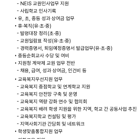
- NEIS 교원인사업무 지원
- 사립학교 인사기록
◦ 유, 초, 중등 성과 상여금 업무
◦ 휴·복직(유∙초·중)
- 발령대장 정리(초·중)
- 교원일람표 작성(유∙초·중)
- 경력증명서, 퇴임예정증명서 발급업무(유∙초·중)
◦ 중등순회교사 수당 및 여비
◦ 지원청 계약제 교원 업무 전반
- 채용, 급여, 성과 상여금, 인건비 등
◦ 교육복지우선지원 업무
- 교육복지 중점학교 및 연계학교 지원
- 교육복지 안전망 구축 및 운영
- 교육복지 역량 강화 연수 및 협의회
- 교육복지 배려 학생 지원을 위한 지역, 학교 간 공동사업 추진
- 교육복지학교 컨설팅 및 평가
- 지역사회기관 간담회 및 네트워크
◦ 학생맞춤통합지원 업무