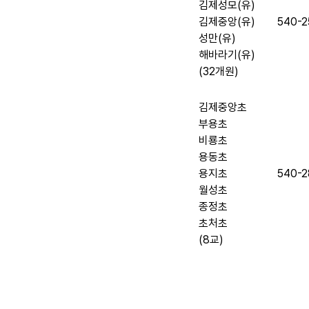
김제성모(유)
김제중앙(유)
540-2
성만(유)
해바라기(유)
(32개원)
김제중앙초
부용초
비룡초
용동초
용지초
540-2
월성초
종정초
초처초
(8교)