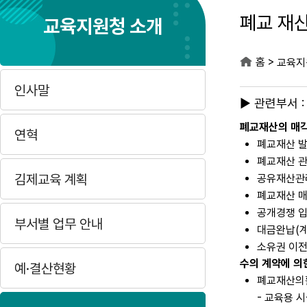
폐교 재산
교육지원청 소개
>
홈
교육지
인사말
▶ 관련부서 :
폐교재산의 매각
연혁
폐교재산 
폐교재산 
김제교육 계획
공유재산관
폐교재산 매
공개경쟁 입
부서별 업무 안내
대금완납(계
소유권 이전
수의 계약에 의
예·결산현황
폐교재산의
- 교육용 