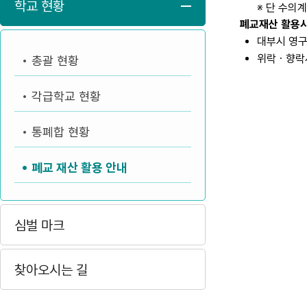
학교 현황
※ 단 수의
폐교재산 활용
대부시 영구
위락ㆍ향락시
총괄 현황
각급학교 현황
통폐합 현황
폐교 재산 활용 안내
심벌 마크
찾아오시는 길