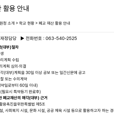
 활용 안내
>
>
원청 소개
학교 현황
폐교 재산 활용 안내
 재정담당 ▶ 전화번호 : 063-540-2525
(대부)절차
발생
관리계획 수립
리계획 심의·의결
각(대부)계획을 30일 이상 공보 또는 일간신문에 공고
찰 또는 수의계약
약일로부터 60일 이내)
(필요시 특약등기 완료후)
한 폐교재산의 매각(대부) 근거
활용촉진을위한특별법 제5조
시설, 사회복지 시설, 문화 시설, 공공 체육 시설 등으로 활용하고자 하는 