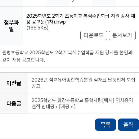
2025학년도 2학기 초등학교 복식수업학급 지원 강사 채
용 공고문(1차).hwp
첨부파
(166.5KB)
일
다운로드
문서보기
원평초등학교 2025학년도 2학기 복식수업학급 지원 강사를 붙임과
같이 채용 공고합니다.
2026년 석교유아종합학습분원 식재료 납품업체 모집
이전글
공고
2025학년도 황강초등학교 통학차량[택시] 임차용역
다음글
견적 안내공고[재공고]
목록
출력