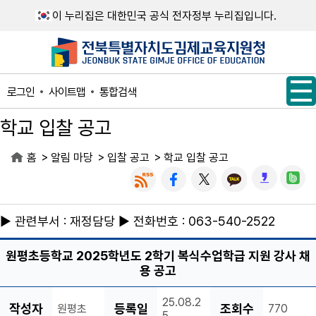
메인메뉴 바로가기
본문내용 바로가기
이 누리집은 대한민국 공식 전자정부 누리집입니다.
사이트맵
통합검색
로그인
학교 입찰 공고
>
>
>
홈
알림 마당
입찰 공고
학교 입찰 공고
▶ 관련부서 : 재정담당 ▶ 전화번호 : 063-540-2522
원평초등학교 2025학년도 2학기 복식수업학급 지원 강사 채
용 공고
25.08.2
작성자
등록일
조회수
원평초
770
5