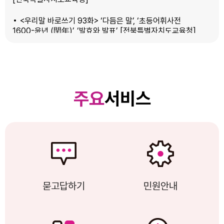
<우리말 바로쓰기 93화> ‘다듬은 말’‚ ‘초등어휘사전
1600-윤년 (閏年)’‚ ‘발효와 발표’ [전북특별자치도교육청]
2026년 여름방학 수학누리와 함께하는 ‘일신우일신’ 운영
_기간: 8. 4.(화) ~ 8. 14.(금) [전북특별자치도교육청]
2026년 전북교육 청렴 콘텐츠 공모전 수상작 발표 [전북
주요
서비스
특별자치도교육청]
사서샘이 추천하는 8월 책 이야기 “8월의 북캉스!”[전북특
별자치도교육청]
<우리말 바로쓰기 92화> ‘다듬은 말’‚ ‘초등어휘사전
1600-반도 (半島)’‚ ‘깊숙이와 깊숙히’ [전북특별자치도교육
청]
묻고답하기
민원안내