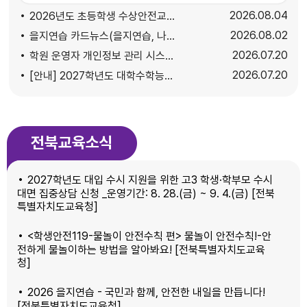
후보자 등록을 다음과 같이 공고합니다. 1. 등록대상: 특수
2026
08.04
2026년도 초등학생 수상안전교육 수영실기강사 대체인력 모집 공고
교육지도사 1명, 교육복지사 1명 2. 등록일시: 2026. 8. 11.
2026
08.02
을지연습 카드뉴스(을지연습, 나만 몰랐어?) 배포 및 안보퀴즈 운영 안내
(화) 9:00 ~ 8. 12.(수) 17:30, 점심시간 제외 3. 제출장소:
2026
07.20
학원 운영자 개인정보 관리 시스템 개선 및 정보 제공 동의 절차 안내
남원교육지원청 행정지원과 학교행정담당 4. 등록방법: 제
출서류 및 준비물을 지참하여 본인이 직접 방문 등록 ※ 본인
2026
07.20
[안내] 2027학년도 대학수학능력시험 원서접수 절차(시험지구 교육지원청 접수자)
확인을 위한 응시표와 신분증(필수) 지참 5. 제출서류: 붙임
파일 참조 2026년 8월 6일 전북특별자치도남원교육지
원청교육장
전북교육소식
2027학년도 대입 수시 지원을 위한 고3 학생·학부모 수시
대면 집중상담 신청 _운영기간: 8. 28.(금) ~ 9. 4.(금) [전북
특별자치도교육청]
<학생안전119-물놀이 안전수칙 편> 물놀이 안전수칙!-안
전하게 물놀이하는 방법을 알아봐요! [전북특별자치도교육
청]
2026 을지연습 - 국민과 함께‚ 안전한 내일을 만듭니다!
[전북특별자치도교육청]