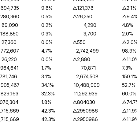
694,735
9.8%
△121,378
△2.1%
0,360
0.5%
△26,250
△9.4
9,090
0.2%
4,290
4.8%
8,850
0.3%
3,700
2.0%
,360
0.0%
△550
△2.0
772,607
4.7%
2,742,499
98.9%
6,220
0.0%
△2,880
△11.0
4,641
1.7%
70,871
7.3%
781,746
3.1%
2,674,508
150.1%
,905,467
34.1%
10,488,909
52.7%
829,163
32.3%
11,292,939
60.0%
076,304
1.8%
△804030
△74.7
715,669
42.3%
△2950986
△11.9
715,669
42.3%
△2950986
△11.9