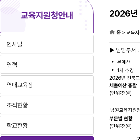
2026년
교육지원청안내
홈
>
교육지
인사말
▶ 담당부서 
본예산
연혁
1차 추경
2026년 전북
역대교육장
세출예산 총괄
(단위:천원)
조직현황
남원교육지원
부문별 현황
학교현황
(단위:천원)