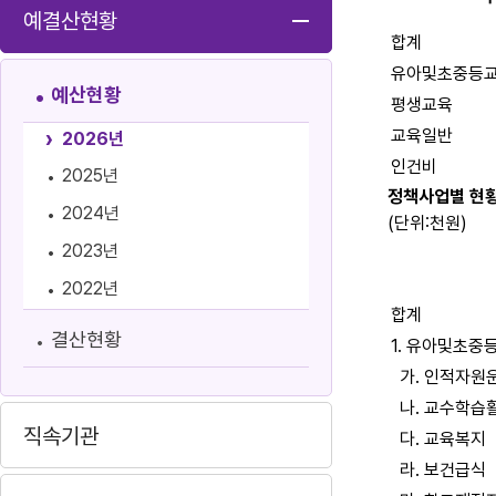
예결산현황
합계
유아및초중등
예산현황
평생교육
교육일반
2026년
인건비
2025년
정책사업별 현
2024년
(단위:천원)
2023년
2022년
합계
결산현황
1. 유아및초중
가. 인적자원
나. 교수학습
직속기관
다. 교육복지
라. 보건급식