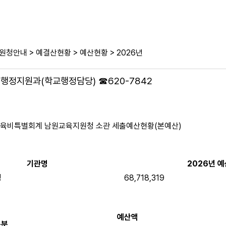
>
>
>
원청안내
예결산현황
예산현황
2026년
: 행정지원과(학교행정담당) ☎620-7842
교육비특별회계 남원교육지원청 소관 세출예산현황(본예산)
기관명
2026년 
청
68,718,319
예산액
구분