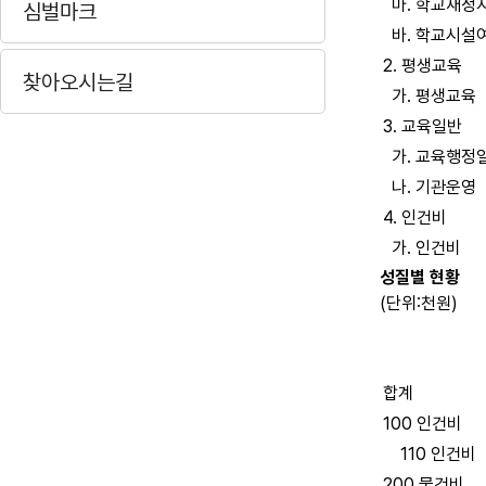
마. 학교재정
심벌마크
바. 학교시설
2. 평생교육
찾아오시는길
가. 평생교육
3. 교육일반
가. 교육행정
나. 기관운영
4. 인건비
가. 인건비
성질별 현황
(단위:천원)
합계
100 인건비
110 인건비
200 물건비