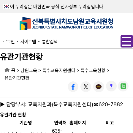
메인메뉴 바로가기
본문내용 바로가기
이 누리집은 대한민국 공식 전자정부 누리집입니다.
사이트맵
통합검색
로그인
유관기관현황
홈
>
>
>
>
남원교육
특수교육지원센터
특수교육현황
유관기관현황
▶ 담당부서: 교육지원과(특수교육지원센터)☎620-7882
유관기관 현황
기관명
연락처
홈페이지
비고
635-