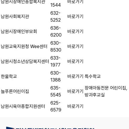
바로가기
남원시장애인종합복지관
1544
632-
바로가기
남원사회복지관
5252
636-
바로가기
남원시장애인부모회
6200
630-
바로가기
남원교육지원청 Wee센터
8530
633-
바로가기
남원시청소년상담복지센터
1977
630-
바로가기
한울학교
특수학교
1388
635-
장애아동전문 어린이집,
바로가기
늘푸른어린이집
5545
방과후교실
625-
바로가기
남원시육아종합지원센터
6579