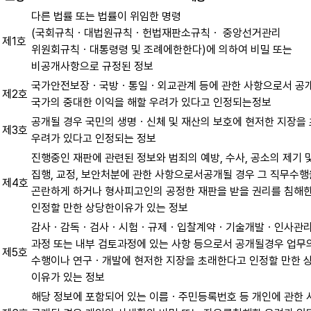
다른 법률 또는 법률이 위임한 명령
(국회규칙ㆍ대법원규칙ㆍ헌법재판소규칙ㆍ 중앙선거관리
제1호
위원회규칙ㆍ대통령령 및 조례에한한다)에 의하여 비밀 또는
비공개사항으로 규정된 정보
국가안전보장ㆍ국방ㆍ통일ㆍ외교관계 등에 관한 사항으로서 공
제2호
국가의 중대한 이익을 해할 우려가 있다고 인정되는정보
공개될 경우 국민의 생명ㆍ신체 및 재산의 보호에 현저한 지장을
제3호
우려가 있다고 인정되는 정보
진행중인 재판에 관련된 정보와 범죄의 예방, 수사, 공소의 제기 및
집행, 교정, 보안처분에 관한 사항으로서공개될 경우 그 직무수행
제4호
곤란하게 하거나 형사피고인의 공정한 재판을 받을 권리를 침해
인정할 만한 상당한이유가 있는 정보
감사ㆍ감독ㆍ검사ㆍ시험ㆍ규제ㆍ입찰계약ㆍ기술개발ㆍ인사관
과정 또는 내부 검토과정에 있는 사항 등으로서 공개될경우 업무
제5호
수행이나 연구ㆍ개발에 현저한 지장을 초래한다고 인정할 만한 
이유가 있는 정보
해당 정보에 포함되어 있는 이름ㆍ주민등록번호 등 개인에 관한