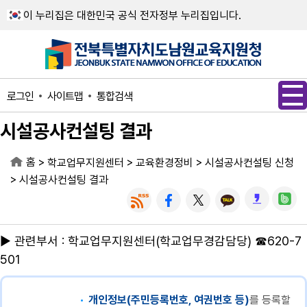
메인메뉴 바로가기
본문내용 바로가기
이 누리집은 대한민국 공식 전자정부 누리집입니다.
사이트맵
통합검색
로그인
시설공사컨설팅 결과
홈
>
>
>
학교업무지원센터
교육환경정비
시설공사컨설팅 신청
>
시설공사컨설팅 결과
▶ 관련부서 : 학교업무지원센터(학교업무경감담당) ☎620-7
501
개인정보(주민등록번호, 여권번호 등)
를 등록할