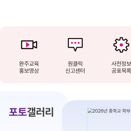
완주교육
원클릭
사전정
홍보영상
신고센터
공표목
포토
갤러리