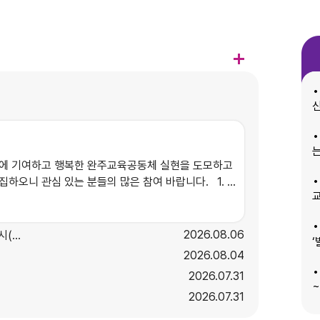
신
에 기여하고 행복한 완주교육공동체 실현을 도모하고
오니 관심 있는 분들의 많은 참여 바랍니다. 1. 추
 모집인원: OO명 내·외 3. 신청대상: - 자녀가 관내 유·초·
 중 합창에 경험이 있거나 관심이 있는 자 4. 신청방
2026
08.06
1)
당자에게 연락(270-7662)하여 신청서 수신 여부 확인
2026
08.04
2026
07.31
~
2026
07.31