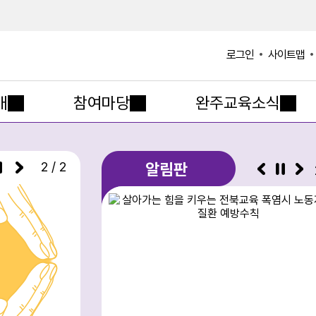
사이트맵
로그인
개
참여마당
완주교육소식
2 / 2
알림판