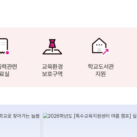
]
사서샘이 추천하는 8월 책 이야기 “8월의 북캉스!”[전북특별자치도교
]
<우리말 바로쓰기 92화> ‘다듬은 말’‚ ‘초등어휘사전1600-반도 (半島)’
‘깊숙이와 깊숙히’ [전북특별자치도교육청]
폭력관련
교육환경
학교도서관
료실
보호구역
지원