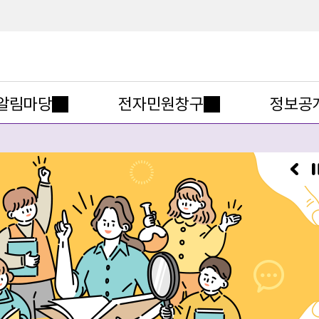
메인메뉴 바로가기
본문내용 바로가기
알림마당
전자민원창구
정보공