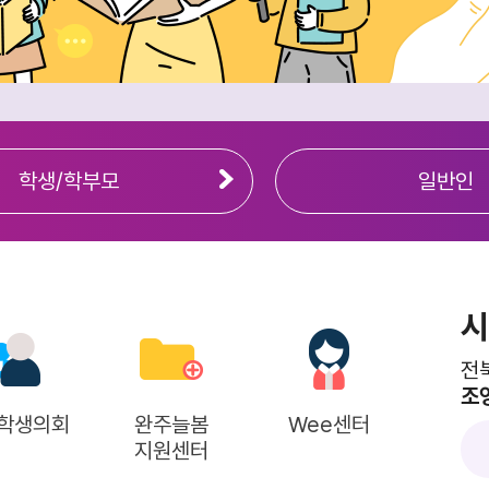
학생/학부모
일반인
시
전
조
완주늘봄
Wee센터
진로교육
전
지원센터
지원센터
교육