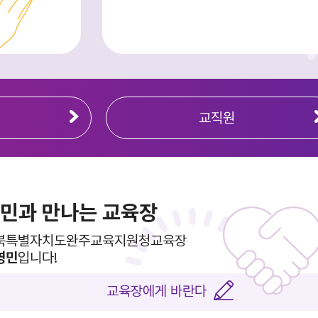
교직원
민과 만나는 교육장
북특별자치도완주교육지원청교육장
영민
입니다!
북특별자치도
완주 창의예술
완주꿈이공
교육장에게 바란다
청 완주도서관
미래공간
안전체험관