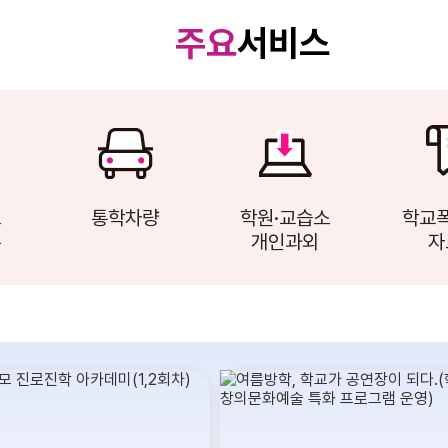
청
주요
서비스
청
보
통학차량
학원·교습소
학교
록
개인과외
자