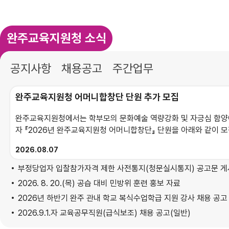
완주교육지원청 소식
공지사항
채용공고
주간업무
완주교육지원청 어머니합창단 단원 추가 모집
완주교육지원청에서는 학부모의 문화예술 역량강화 및 자긍심 함양
자 『2026년 완주교육지원청 어머니합창단』 단원을 아래와 같이 모집하
가 모집기간: 2026. 8. 10.(월) ~ 2026. 8. 21.(금) 까지 2.
2026
08.07
중·고·특수학교에 재학 중인 학부모 및 예비 학부모 - 완주군 거주자
법: 아래 오프라인 신청방법 중 희망하는 방법을 선택하여 신청 ① 붙임의 입단신청서를 팩스(270-7699), 이메일
부정당업자 입찰참가자격 제한 사전통지(청문실시통지) 공고문 게시(~8/2
(hyunyui@jbedu.kr) 중 선택하여 제출 ※ 팩스 제출 시, 담
2026. 8. 20.(목) 공습 대비 민방위 훈련 홍보 자료
2026년 하반기 완주 관내 학교 복식수업학급 지원 강사 채용 공고
2026.9.1.자 교육공무직원(급식보조) 채용 공고(일반)