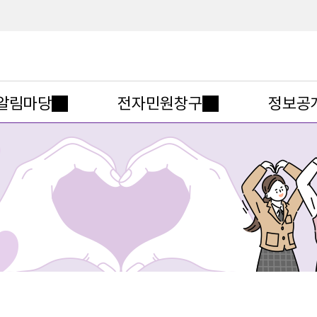
메인메뉴 바로가기
본문내용 바로가기
알림마당
전자민원창구
정보공