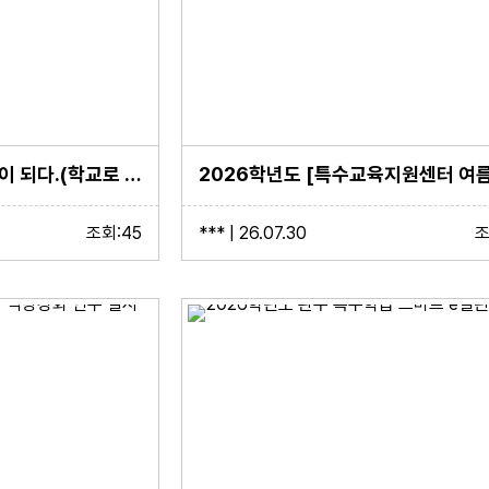
여름방학, 학교가 공연장이 되다.(학교로 찾아가는 늘봄 창의문화예술 특화 프로그램 운영)
조회:45
*** | 26.07.30
조