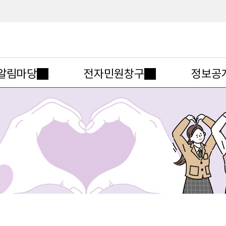
메인메뉴 바로가기
본문내용 바로가기
알림마당
전자민원창구
정보공