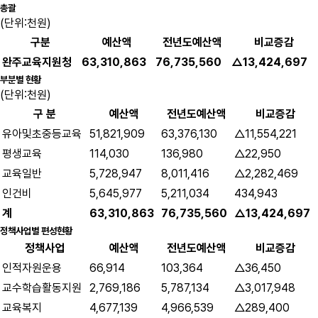
총괄
(단위:천원)
구분
예산액
전년도예산액
비교증감
완주교육지원청
63,310,863
76,735,560
△13,424,697
부분별 현황
(단위:천원)
구 분
예산액
전년도예산액
비교증감
유아및초중등교육
51,821,909
63,376,130
△11,554,221
평생교육
114,030
136,980
△22,950
교육일반
5,728,947
8,011,416
△2,282,469
인건비
5,645,977
5,211,034
434,943
계
63,310,863
76,735,560
△13,424,697
정책사업별 편성현황
정책사업
예산액
전년도예산액
비교증감
인적자원운용
66,914
103,364
△36,450
교수학습활동지원
2,769,186
5,787,134
△3,017,948
교육복지
4,677,139
4,966,539
△289,400