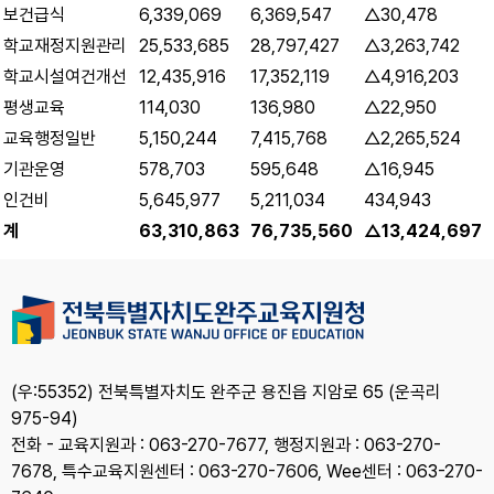
보건급식
6,339,069
6,369,547
△30,478
학교재정지원관리
25,533,685
28,797,427
△3,263,742
학교시설여건개선
12,435,916
17,352,119
△4,916,203
평생교육
114,030
136,980
△22,950
교육행정일반
5,150,244
7,415,768
△2,265,524
기관운영
578,703
595,648
△16,945
인건비
5,645,977
5,211,034
434,943
계
63,310,863
76,735,560
△13,424,697
(우:55352) 전북특별자치도 완주군 용진읍 지암로 65 (운곡리
975-94)
전화 - 교육지원과 : 063-270-7677, 행정지원과 : 063-270-
7678, 특수교육지원센터 : 063-270-7606, Wee센터 : 063-270-