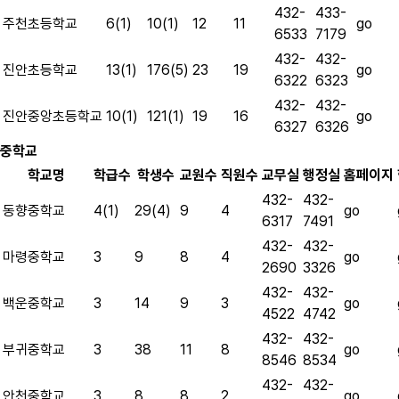
432-
433-
go
주천초등학교
6(1)
10(1)
12
11
6533
7179
432-
432-
go
진안초등학교
13(1)
176(5)
23
19
6322
6323
432-
432-
go
진안중앙초등학교
10(1)
121(1)
19
16
6327
6326
중학교
학교명
학급수
학생수
교원수
직원수
교무실
행정실
홈페이지
432-
432-
go
동향중학교
4(1)
29(4)
9
4
6317
7491
432-
432-
go
마령중학교
3
9
8
4
2690
3326
432-
432-
go
백운중학교
3
14
9
3
4522
4742
432-
432-
go
부귀중학교
3
38
11
8
8546
8534
432-
432-
go
안천중학교
3
8
8
2