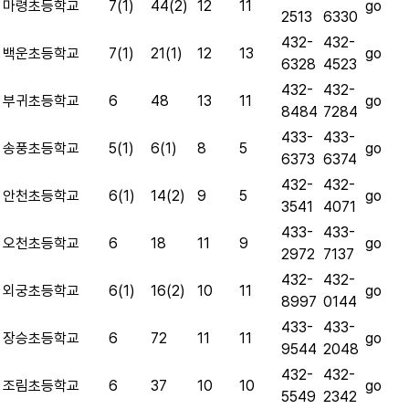
go
마령초등학교
7(1)
44(2)
12
11
2513
6330
432-
432-
go
백운초등학교
7(1)
21(1)
12
13
6328
4523
432-
432-
go
부귀초등학교
6
48
13
11
8484
7284
433-
433-
go
송풍초등학교
5(1)
6(1)
8
5
6373
6374
432-
432-
go
안천초등학교
6(1)
14(2)
9
5
3541
4071
433-
433-
go
오천초등학교
6
18
11
9
2972
7137
432-
432-
go
외궁초등학교
6(1)
16(2)
10
11
8997
0144
433-
433-
go
장승초등학교
6
72
11
11
9544
2048
432-
432-
go
조림초등학교
6
37
10
10
5549
2342