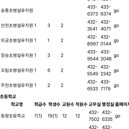
433-
433-
go
송풍초병설유치원
6373
6374
432-
432-
go
안천초병설유치원
1
3
2
3541
4071
432-
432-
go
외궁초병설유치원
1
1
2
8997
0144
433-
433-
go
장승초병설유치원
1
3
2
9544
2048
432-
432-
go
조림초병설유치원
1
6
2
5549
2342
432-
433-
go
주천초병설유치원
1
2
2
6533
7179
초등학교
학교명
학급수
학생수
교원수
직원수
교무실
행정실
홈페이
432-
432-
go
동향초등학교
7(1)
19(1)
12
12
7502
6335
432-
432-