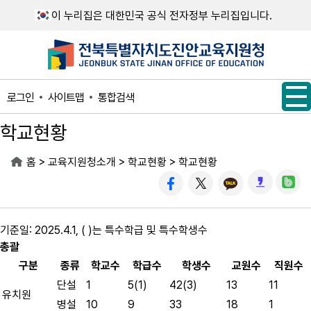
메인메뉴 바로가기
본문내용 바로가기
이 누리집은 대한민국 공식 전자정부 누리집입니다.
사이트맵
통합검색
로그인
학교현황
>
>
>
홈
교육지원청소개
학교현황
학교현황
기준일: 2025.4.1, ( )는 특수학급 및 특수학생수
총괄
구분
종류
학교수
학급수
학생수
교원수
직원수
단설
1
5(1)
42(3)
13
11
유치원
병설
10
9
33
18
1