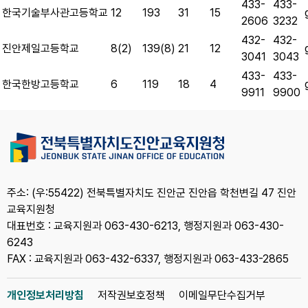
433-
433-
한국기술부사관고등학교
12
193
31
15
2606
3232
432-
432-
진안제일고등학교
8(2)
139(8)
21
12
3041
3043
433-
433-
한국한방고등학교
6
119
18
4
9911
9900
주소: (우:55422) 전북특별자치도 진안군 진안읍 학천변길 47 진안
교육지원청
대표번호 : 교육지원과 063-430-6213, 행정지원과 063-430-
6243
FAX : 교육지원과 063-432-6337, 행정지원과 063-433-2865
개인정보처리방침
저작권보호정책
이메일무단수집거부