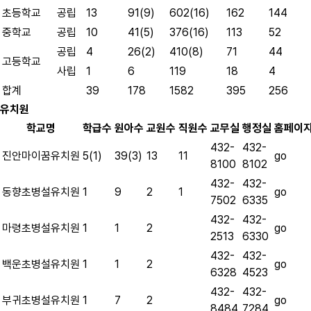
초등학교
공립
13
91(9)
602(16)
162
144
중학교
공립
10
41(5)
376(16)
113
52
공립
4
26(2)
410(8)
71
44
고등학교
사립
1
6
119
18
4
합계
39
178
1582
395
256
유치원
학교명
학급수
원아수
교원수
직원수
교무실
행정실
홈페이
432-
432-
go
진안마이꿈유치원
5(1)
39(3)
13
11
8100
8102
432-
432-
go
동향초병설유치원
1
9
2
1
7502
6335
432-
432-
go
마령초병설유치원
1
1
2
2513
6330
432-
432-
go
백운초병설유치원
1
1
2
6328
4523
432-
432-
go
부귀초병설유치원
1
7
2
8484
7284