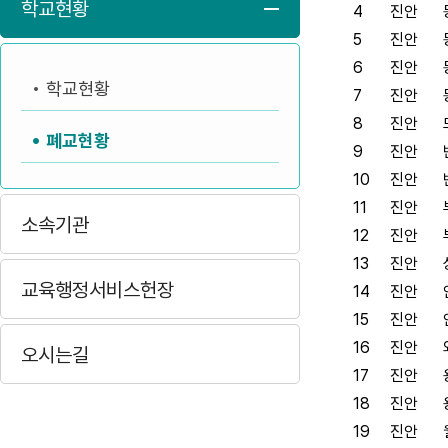
학교현황
4
진안
5
진안
6
진안
학교현황
7
진안
8
진안
폐교현황
9
진안
10
진안
11
진안
소속기관
12
진안
13
진안
교육행정서비스헌장
14
진안
15
진안
16
진안
오시는길
17
진안
18
진안
19
진안