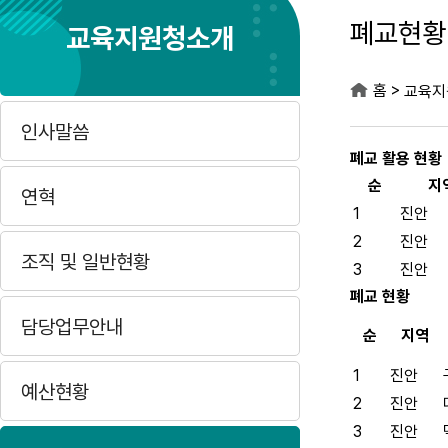
폐교현황
교육지원청소개
>
홈
교육지
인사말씀
폐교 활용 현황
순
지
연혁
1
진안
2
진안
조직 및 일반현황
3
진안
폐교 현황
담당업무안내
순
지역
1
진안
예산현황
2
진안
3
진안