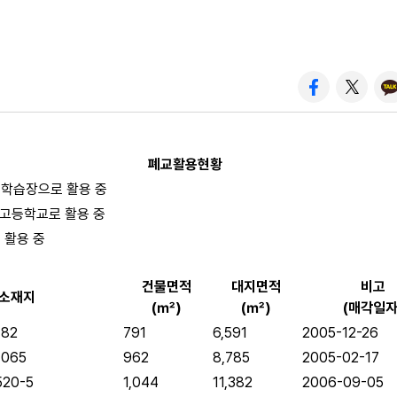
폐교활용현황
학습장으로 활용 중
·고등학교로 활용 중
 활용 중
건물면적
대지면적
비고
소재지
(㎡)
(㎡)
(매각일자
82
791
6,591
2005-12-26
065
962
8,785
2005-02-17
20-5
1,044
11,382
2006-09-05