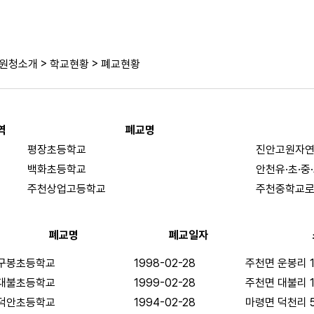
>
>
원청소개
학교현황
폐교현황
역
폐교명
평장초등학교
진안고원자연
백화초등학교
안천유·초·중
주천상업고등학교
주천중학교로
폐교명
폐교일자
구봉초등학교
1998-02-28
주천면 운봉리 1
대불초등학교
1999-02-28
주천면 대불리 1
덕안초등학교
1994-02-28
마령면 덕천리 5