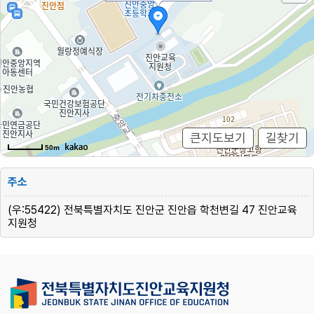
큰지도보기
길찾기
주소
(우:55422) 전북특별자치도 진안군 진안읍 학천변길 47 진안교육
지원청