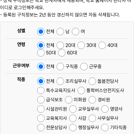
- 상세 구직정보는 학교 관계자에게 제공되며, 학교 홈페이지 관리자 아
이디로 로그인해주세요.
- 등록된 구직정보는 2년 동안 갱신하지 않으면 자동 삭제됩니다.
성별
전체
남
여
연령
전체
20대
30대
40대
50대
60대
근무여부
전체
구직중
근무중
직종
전체
조리실무사
돌봄전담사
특수교육지도사
통학버스안전지도사
급식보조
미화원
경비원
시설관리원
교무실무사
영양사
교육복지사
사감
사무실무사
전문상담사
행정실무사
기타직종