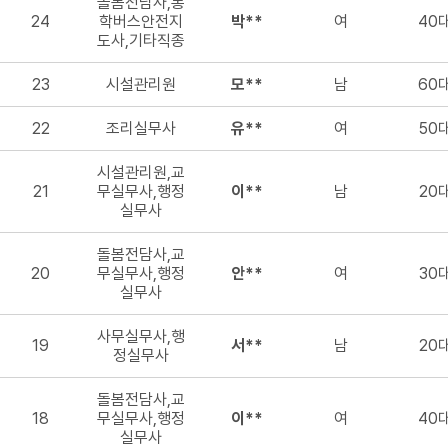
돌봄전담사,통
24
학버스안전지
박**
여
40
도사,기타직종
23
시설관리원
모**
남
60
22
조리실무사
유**
여
50
시설관리원,교
21
무실무사,행정
이**
남
20
실무사
돌봄전담사,교
20
무실무사,행정
안**
여
30
실무사
사무실무사,행
19
서**
남
20
정실무사
돌봄전담사,교
18
무실무사,행정
이**
여
40
실무사