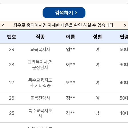
좌우로 움직이시면 자세한 내용을 확인 하실 수 있습니다.
번호
직종
이름
성별
연
29
교육복지사
엄**
여
50
교육복지사,전
28
이**
여
60
문상담사
특수교육지도
27
오**
여
40
사,기타직종
26
돌봄전담사
정**
여
50
특수교육지도
25
김**
남
40
사