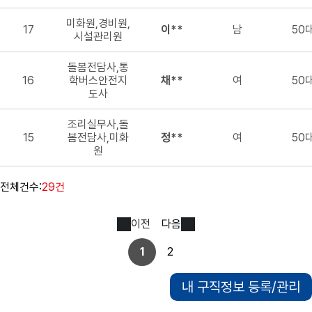
미화원,경비원,
17
이**
남
50
시설관리원
돌봄전담사,통
16
학버스안전지
채**
여
50
도사
조리실무사,돌
15
봄전담사,미화
정**
여
50
원
전체건수:
29건
이전
다음
1
2
내 구직정보 등록/관리