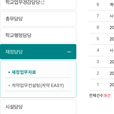
학교업무경감담당
8
계
7
시
총무담당
6
2
학교행정담당
5
2
4
시
재정담당
3
2
재정업무자료
2
2
1
2
계약업무컨설팅(계약 EASY)
전체건수:
9건
시설담당