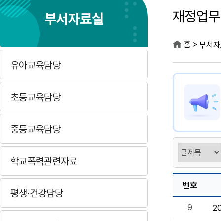
재정업무
부서자료실
>
홈
부서자
유아교육담당
초등교육담당
중등교육담당
학교폭력관련자료
번호
평생·건강담당
9
2