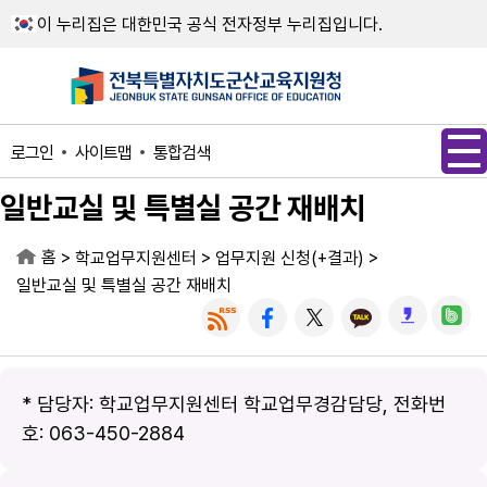
메인메뉴 바로가기
본문내용 바로가기
이 누리집은 대한민국 공식 전자정부 누리집입니다.
사이트맵
통합검색
로그인
일반교실 및 특별실 공간 재배치
홈
>
>
>
학교업무지원센터
업무지원 신청(+결과)
일반교실 및 특별실 공간 재배치
* 담당자: 학교업무지원센터 학교업무경감담당, 전화번
호: 063-450-2884