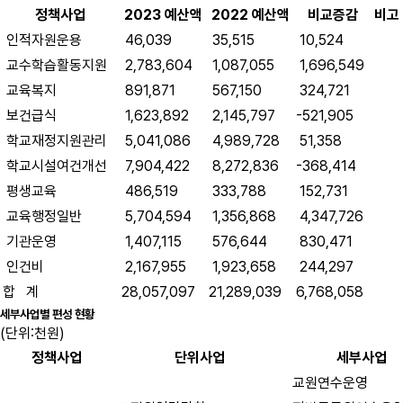
정책사업
2023 예산액
2022 예산액
비교증감
비고
인적자원운용
46,039
35,515
10,524
교수학습활동지원
2,783,604
1,087,055
1,696,549
교육복지
891,871
567,150
324,721
보건급식
1,623,892
2,145,797
-521,905
학교재정지원관리
5,041,086
4,989,728
51,358
학교시설여건개선
7,904,422
8,272,836
-368,414
평생교육
486,519
333,788
152,731
교육행정일반
5,704,594
1,356,868
4,347,726
기관운영
1,407,115
576,644
830,471
인건비
2,167,955
1,923,658
244,297
합 계
28,057,097
21,289,039
6,768,058
세부사업별 편성 현황
(단위:천원)
정책사업
단위사업
세부사업
교원연수운영