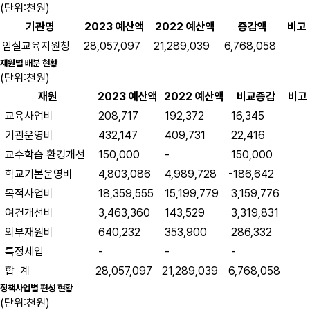
(단위:천원)
기관명
2023 예산액
2022 예산액
증감액
비고
임실교육지원청
28,057,097
21,289,039
6,768,058
재원별 배분 현황
(단위:천원)
재원
2023 예산액
2022 예산액
비교증감
비고
교육사업비
208,717
192,372
16,345
기관운영비
432,147
409,731
22,416
교수학습 환경개선
150,000
-
150,000
학교기본운영비
4,803,086
4,989,728
-186,642
목적사업비
18,359,555
15,199,779
3,159,776
여건개선비
3,463,360
143,529
3,319,831
외부재원비
640,232
353,900
286,332
특정세입
-
-
-
합 계
28,057,097
21,289,039
6,768,058
정책사업별 편성 현황
(단위:천원)