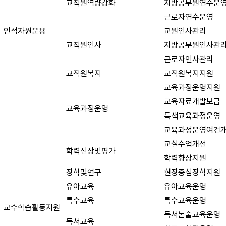
교직원역량강화
지방공무원연수운
근로자연수운영
인적자원운용
교원인사관리
교직원인사
지방공무원인사관
근로자인사관리
교직원복지
교직원복지지원
교육과정운영지원
교육자료개발보급
교육과정운영
특색교육과정운영
교육과정운영여건
교실수업개선
학력신장및평가
학력향상지원
장학및연구
현장중심장학지원
유아교육
유아교육운영
특수교육
특수교육운영
교수학습활동지원
독서논술교육운영
독서교육