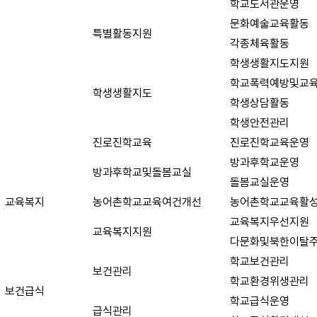
학교도서관운영
문화예술교육활동
특별활동지원
각종체육활동
학생생활지도지원
학교폭력예방및교
학생생활지도
학생상담활동
학생안전관리
진로진학교육
진로진학교육운영
방과후학교운영
방과후학교및돌봄교실
돌봄교실운영
교육복지
농어촌학교교육여건개선
농어촌학교교육활
교육복지우선지원
교육복지지원
다문화및북한이탈
학교보건관리
보건관리
학교환경위생관리
보건급식
학교급식운영
급식관리