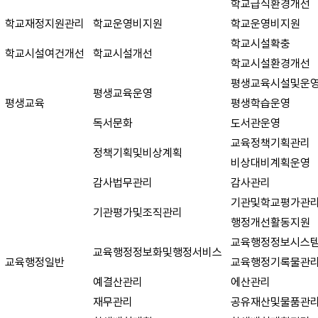
학교급식환경개선
학교재정지원관리
학교운영비지원
학교운영비지원
학교시설확충
학교시설여건개선
학교시설개선
학교시설환경개선
평생교육시설및운
평생교육운영
평생교육
평생학습운영
독서문화
도서관운영
교육정책기획관리
정책기획및비상계획
비상대비계획운영
감사법무관리
감사관리
기관및학교평가관
기관평가및조직관리
행정개선활동지원
교육행정정보시스
교육행정정보화및행정서비스
교육행정일반
교육행정기록물관
예결산관리
에산관리
재무관리
공유재산및물품관