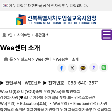
메인메뉴 바로가기
본문내용 바로가기
이 누리집은 대한민국 공식 전자정부 누리집입니다.
사이트맵
통합검색
로그인
Wee센터 소개
홈
>
>
>
임실교육
Wee 센터
Wee센터 소개
▶ 관련부서 : WEE센터 ▶ 전화번호 : 063-640-3571
Wee 나(I)와 너(YOU)속에 우리(Wee)를 발견하고
감성과 사랑(♥)으로 자신의 잠재력을 찾아내는 감성소통공간
We(우리) + Education(교육) ㆍ We(우리) + Emotion(감성)+사랑
학생들의 즐거운 학교생활을 지원하기 위해 교육과학기술부가 설립하고