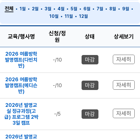
전체
1월
2월
3월
4월
5월
6월
7월
8월
9월
10월
11월
12월
신청/정
교육/행사명
상태
상세보기
원
2026 여름방학
자세히
마감
발명캠프(다빈치
-/10
반)
2026 여름방학
자세히
마감
발명캠프(에디슨
-/10
반)
2026년 발명교
실 정규과정(고
자세히
마감
-/5
급) 프로그램 2박
3일 캠프
2026년 발명교