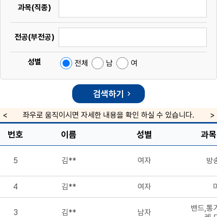
과목(직종)
전공(부전공)
성별
전체
남
여
좌우로 움직이시면 자세한 내용을 확인 하실 수 있습니다.
번호
이름
성별
과목
5
김**
여자
방
4
김**
여자
밴드,통
3
김**
남자