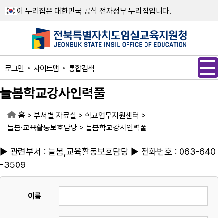
메인메뉴 바로가기
본문내용 바로가기
이 누리집은 대한민국 공식 전자정부 누리집입니다.
사이트맵
통합검색
로그인
늘봄학교강사인력풀
홈
>
>
>
부서별 자료실
학교업무지원센터
>
늘봄·교육활동보호담당
늘봄학교강사인력풀
▶ 관련부서 : 늘봄,교육활동보호담당 ▶ 전화번호 : 063-640
-3509
이름