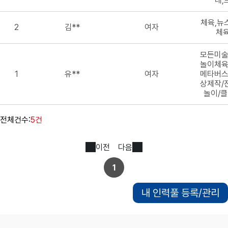
레,
체육,뉴
2
김**
여자
체육
모든미술
놀이체육
1
유**
여자
메타버스
상제작/
놀이/클
전체건수:
5건
이전
다음
1
내 인력풀 등록/관리