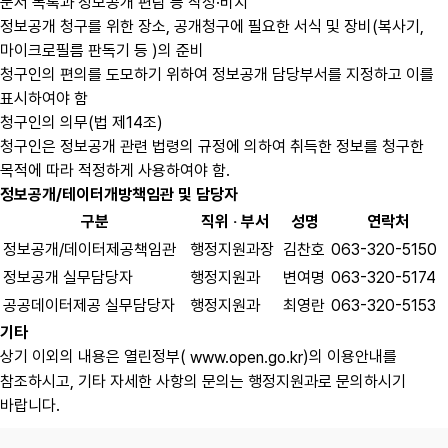
문서 목록과 정보공개 편람 등 작성·비치
정보공개 청구를 위한 장소, 공개청구에 필요한 서식 및 장비(복사기,
마이크로필름 판독기 등 )의 준비
청구인의 편의를 도모하기 위하여 정보공개 담당부서를 지정하고 이를
표시하여야 함
청구인의 의무(법 제14조)
청구인은 정보공개 관련 법령의 규정에 의하여 취득한 정보를 청구한
목적에 따라 적정하게 사용하여야 함.
정보공개/테이터개방책임관 및 담당자
구분
직위 ‧ 부서
성명
연락처
정보공개/데이터제공책임관
행정지원과장
김찬호
063-320-5150
정보공개 실무담당자
행정지원과
변여명
063-320-5174
공공데이터제공 실무담당자
행정지원과
최영란
063-320-5153
기타
상기 이외의 내용은 열린정부(
)의 이용안내를
www.open.go.kr
참조하시고, 기타 자세한 사항의 문의는 행정지원과로 문의하시기
바랍니다.