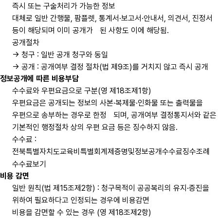
즉시 또는 구술처리가 가능한 정보
대체로 일반 간행물, 팜플렛, 통계서·보고서·안내서, 의견서, 진정서
등이 해당되며 이미 공개가 된 사항도 이에 해당됨.
공개절차
→ 청구 : 일반 공개 청구와 동일
→ 공개 : 공개여부 결정 절차(법 제9조)를 거치지 않고 즉시 공개
정보공개에 따른 비용부담
수수료와 우편요금으로 구분(영 제18조제1항)
우편요금은 공개되는 정보의 사본·복제물·인화물 또는 출력물을
우편으로 송부하는 경우로 한정 되며, 공개여부 결정통지서와 같은
기본적인 행정절차 상의 우편 요금 등은 징수하지 않음.
수수료 :
전북특별자치도교육비특별회계제증명및정보공개수수료징수조례
수수료보기
비용 감면
일반 원칙(법 제15조제2항) : 청구목적이 공공복리의 유지·증진을
위하여 필요하다고 인정되는 경우에 비용감면
비용을 감면할 수 있는 경우 (영 제18조제2항)