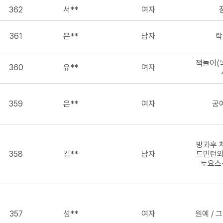
362
서**
여자
361
은**
남자
락
책놀이(
360
유**
여자
359
은**
여자
공
방과후 
358
김**
남자
드민턴외
토요스
357
성**
여자
원예 /