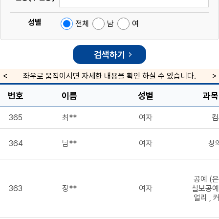
성별
전체
남
여
좌우로 움직이시면 자세한 내용을 확인 하실 수 있습니다.
번호
이름
성별
과목
365
최**
여자
컴
364
남**
여자
창
공예 (
363
장**
여자
칠보공예
얼리 ,