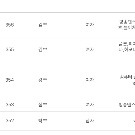
방송댄스
356
김**
여자
츠,놀이
플릇,피
355
김**
여자
나,하모
컴퓨터 s
354
강**
여자
353
심**
여자
방송댄스
352
박**
남자