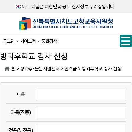
메인메뉴 바로가기
본문내용 바로가기
이 누리집은 대한민국 공식 전자정부 누리집입니다.
사이트맵
통합검색
로그인
방과후학교 강사 신청
>
>
>
홈
방과후-늘봄지원센터
인력풀
방과후학교 강사 신청
이름
과목(직종)
전공(부전공)