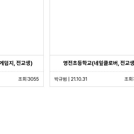
덥지, 전교생)
영전초등학교(네잎클로버, 전교생
조회:3055
박규범 | 21.10.31
조회: