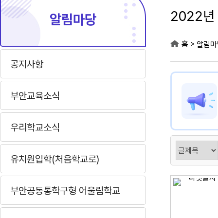
2022년
알림마당
>
홈
알림마
공지사항
부안교육소식
우리학교소식
유치원입학(처음학교로)
부안공동통학구형 어울림학교