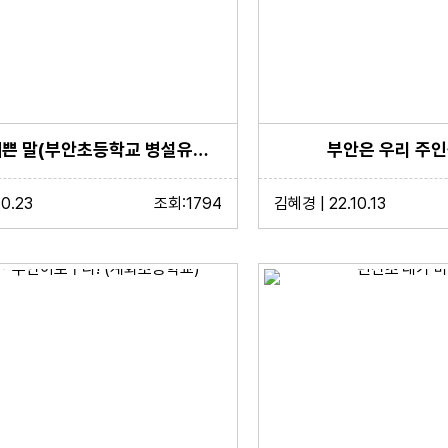
다섯글자 예쁜 말(부안초등학교 병설유치원)
부안은 우리 주인
10.23
조회:1794
김혜경 | 22.10.13