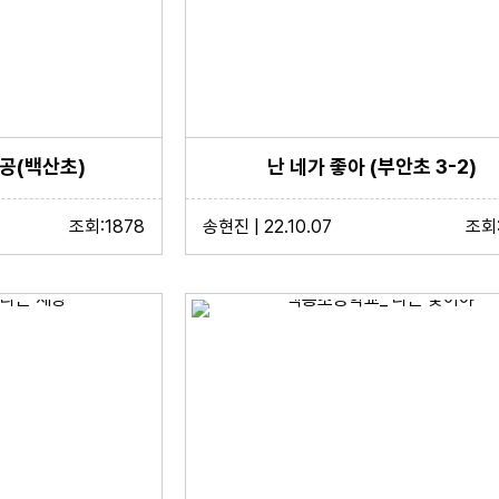
공(백산초)
난 네가 좋아 (부안초 3-2)
조회:1878
송현진 | 22.10.07
조회: