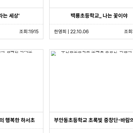
라는 세상'
백룡초등학교_ 나는 꽃이야
조회:1915
한영희 | 22.10.06
조회:
의 행복한 하서초