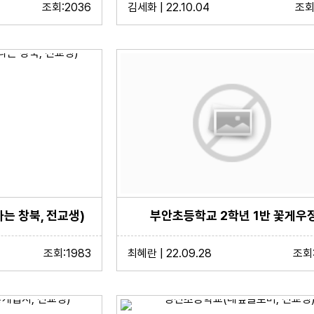
조회:2036
김세화 | 22.10.04
조회
는 창북, 전교생)
부안초등학교 2학년 1반 꽃게우
조회:1983
최혜란 | 22.09.28
조회: