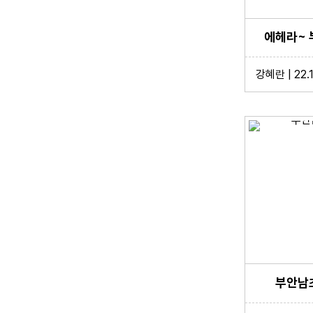
에헤라~ 
강혜란 | 22.
부안남초