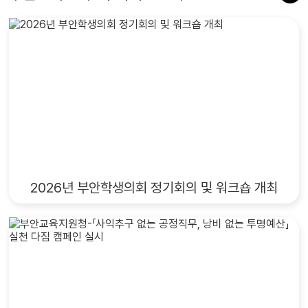
안 · 무주 · 정읍 · 완주 ※ 현재 홈페이지에는 1차 모집만 게시
나. 코로나19 및 독감 등 감염예방을 위해 유증상자는 마스크
되어 있으며, 2·3차 모집은 일정에 맞춰 순차적으로 오픈될
착용 협조부탁드립니다. 다. 기타 자세한 사항은 부안교육지
예정입니다. ▶ 신
원청 학교업무경감팀(063-580-7436)에 문의하시기 바랍
청 http://www.jbepsc.org/shop_contents/course_list.
니다. 라. 면접시험 중에는 휴대폰 등 기기를 휴대 사용할 수
htm?orderby=rank
없습니다.
2026년 부안학생의회 정기회의 및 워크숍 개최