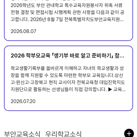
2026학년도 부안 관내학교 특수교육자원봉사자 위촉 서류
전형 결정 및 면접시험 시행계획 관한 사항을 다음과 같이 공
고합니다. 2026년 8월 7일 전북특별자치도부안교육지원청
교육장 1 서류전형 합격자 명단(서류전형 적격자 전원) 채
2026
08.07
용분야 응시번호 특수교육자원봉사자 2026-1-낭주중 2
면접시험 시행계획 가. 일시 및 장소 채용분야 면접시험 일
시 면접장소 면접대기실 비고 특수교육자원봉사자 2026. 8.
10.(월) 14:00 ~ 2층 소회의실 2층 중회의실 응시자는
2026 학부모교육 「생기부 바로 알고 준비하기」 참가자 모집
13:40까지 등록 나. 대상 : 서류접수자중 응시자격 적격자 전
학교생활기록부를 올바르게 이해하고 자녀의 학교생활과 성
원 다. 면접일정 채용분야 시간 내용 장소 특수교육자원봉사
장을 함께 지원할 수 있도록 마련한 학부모 교육입니다.상산
자 13:40 ~ 13:50 응시자 등록 2층 중회의실 13:50 ~
고·완산고·고창북고 현직 교사이자 전북교육청 대입진학지도
14:00 면접시험 안내 및 대기 14:00 ~ 면접시험 실시 2층
지원단으로 활동하는 선생님들이 직접 강의합니다. ▶ 교육
소회의실 3. 최종합격자 발표 가. 일시: 2026. 8. 11.(화)
대상초등학교 5~6학년, 예비 중학생, 중학생 자녀를 둔 학부
10:00이후 나. 방법: 홈페이지 공고 및 최종합격자에 한하여
2026
07.20
모※ 지역별 교육일 및 담당 교사가 다르므로 자세한 일정은
개별 통지(휴대전화 또는 자택전화로 연락) 4. 응시자 유의
홈페이지에서 확인해 주세요. ▶ 1차 모집신청기간: 7.15.(화)
사항 가. 시험당일 주민등록증(또는 본인임을 증명할 수 있는
~ 7.28.(월)지역: 익산 · 군산 · 임실 · 전주 · 부안 ▶ 2차 모집
신분증)를 지참하시고 응시자 등록시간까지 면접대기실에 도
신청기간: 8.3.(월) ~ 8.14.(금)지역: 장수 · 고창 · 남원 · 순
착하여 등록한 후 관계자의 안내를 받으시기 바랍니다. ※ 면
창 ▶ 3차 모집신청기간: 8.20.(목) ~ 9.1.(화)지역: 김제 · 진
접시험 시작시간까지 등록하지 않으면 면접시험 응시 불가
부안교육소식
우리학교소식