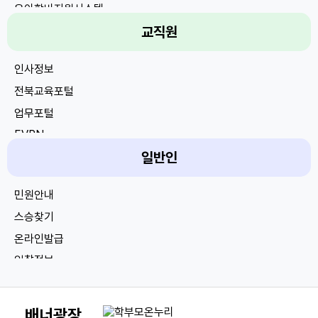
유아학비지원시스템
교직원
e학습터
전북고입전형포털
인사정보
전북진로진학센터
전북교육포털
나이스학부모서비스
업무포털
진로직업체험
EVPN
전북독서교육지원시스템
일반인
전자서명인증센터
맞춤형복지포털
민원안내
법제처
스승찾기
전북법무행정
온라인발급
입찰정보
채용정보
신고센터
배너광장