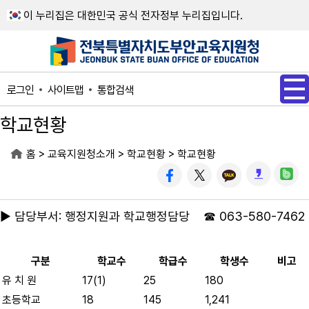
메인메뉴 바로가기
본문내용 바로가기
이 누리집은 대한민국 공식 전자정부 누리집입니다.
사이트맵
통합검색
로그인
학교현황
>
>
>
홈
교육지원청소개
학교현황
학교현황
▶ 담당부서: 행정지원과 학교행정담당 ☎ 063-580-7462
구분
학교수
학급수
학생수
비고
유 치 원
17(1)
25
180
초등학교
18
145
1,241