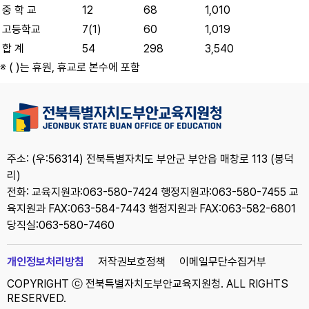
중 학 교
12
68
1,010
고등학교
7(1)
60
1,019
합 계
54
298
3,540
※ ( )는 휴원, 휴교로 본수에 포함
주소: (우:56314) 전북특별자치도 부안군 부안읍 매창로 113 (봉덕
리)
전화: 교육지원과:063-580-7424 행정지원과:063-580-7455 교
육지원과 FAX:063-584-7443 행정지원과 FAX:063-582-6801
당직실:063-580-7460
개인정보처리방침
저작권보호정책
이메일무단수집거부
COPYRIGHT ⓒ 전북특별자치도부안교육지원청. ALL RIGHTS
RESERVED.