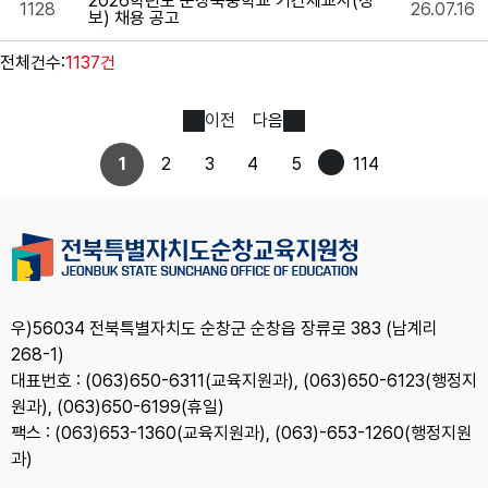
2026학년도 순창북중학교 기간제교사(정
1128
26.07.16
보) 채용 공고
전체건수:
1137건
이전
다음
1
2
3
4
5
114
우)56034 전북특별자치도 순창군 순창읍 장류로 383 (남계리
268-1)
대표번호 : (063)650-6311(교육지원과), (063)650-6123(행정지
원과), (063)650-6199(휴일)
팩스 : (063)653-1360(교육지원과), (063)-653-1260(행정지원
과)